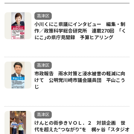
高津区
小川くにこ県議にインタビュー 編集・制
作／政策科学総合研究所 連載270回 ｢く
にこ｣の県庁見聞録 予算ヒアリング
高津区
市政報告 雨水対策と浸水被害の軽減に向
けて 公明党川崎市議会議員団 平山こう
じ
高津区
けんとの街歩きＶＯＬ．２ 対談企画 世
代を超えた”つながり”を 梶ヶ谷「スタジオ