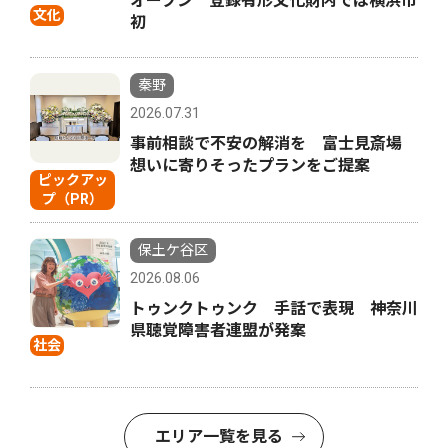
オープン 登録有形文化財内では横浜市
文化
初
秦野
2026.07.31
事前相談で不安の解消を 富士見斎場
想いに寄りそったプランをご提案
ピックアッ
プ（PR）
保土ケ谷区
2026.08.06
トゥンクトゥンク 手話で表現 神奈川
県聴覚障害者連盟が発案
社会
エリア一覧を見る