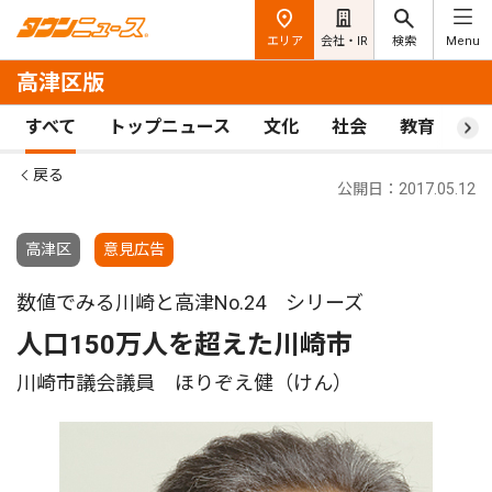
エリア
会社・IR
検索
Menu
高津区版
すべて
トップニュース
文化
社会
教育
ス
戻る
公開日：2017.05.12
高津区
意見広告
数値でみる川崎と高津No.24 シリーズ
人口150万人を超えた川崎市
川崎市議会議員 ほりぞえ健（けん）