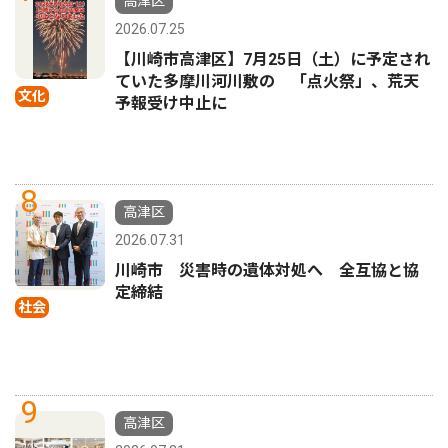
高津区
2026.07.25
【川崎市高津区】7月25日（土）に予定され
ていた多摩川河川敷の 「点火祭」、荒天
文化
予報受け中止に
8
高津区
2026.07.31
川崎市 災害時の遺体対処へ 全互協と協
定締結
社会
9
高津区