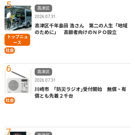
5
高津区
2026.07.31
高津区千年島田 浩さん 第二の人生「地域
のために」 高齢者向けのＮＰＯ設立
トップニュ
ース
社会
6
高津区
2026.07.31
川崎市 ｢防災ラジオ｣受付開始 無償・有
償とも先着２千台
社会
7