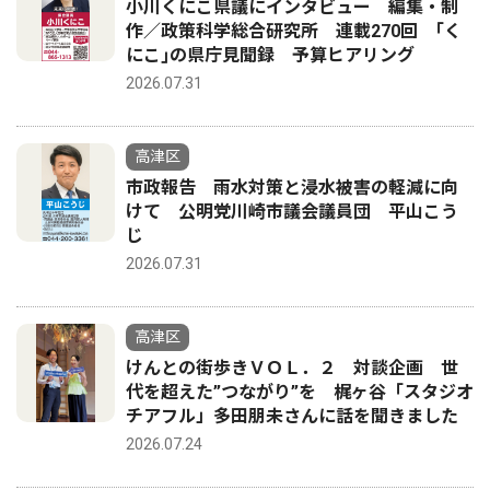
小川くにこ県議にインタビュー 編集・制
作／政策科学総合研究所 連載270回 ｢く
にこ｣の県庁見聞録 予算ヒアリング
2026.07.31
高津区
市政報告 雨水対策と浸水被害の軽減に向
けて 公明党川崎市議会議員団 平山こう
じ
2026.07.31
高津区
けんとの街歩きＶＯＬ．２ 対談企画 世
代を超えた”つながり”を 梶ヶ谷「スタジオ
チアフル」多田朋未さんに話を聞きました
2026.07.24