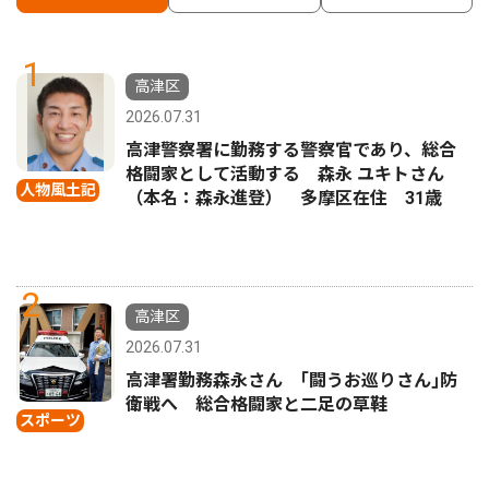
1
高津区
2026.07.31
高津警察署に勤務する警察官であり、総合
格闘家として活動する 森永 ユキトさん
人物風土記
（本名：森永進登） 多摩区在住 31歳
2
高津区
2026.07.31
高津署勤務森永さん ｢闘うお巡りさん｣防
衛戦へ 総合格闘家と二足の草鞋
スポーツ