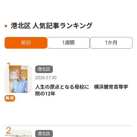
港北区 人気記事ランキング
前日
1週間
1か月
1
港北区
2026.07.30
人生の原点となる母校に 横浜健育高等学
院の12年
教育
2
港北区