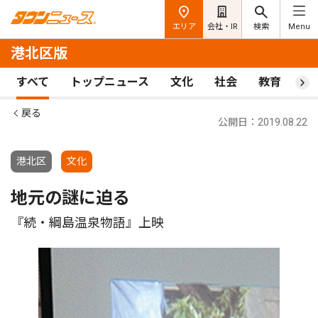
エリア
会社・IR
検索
Menu
港北区版
すべて
トップニュース
文化
社会
教育
ス
戻る
公開日：2019.08.22
港北区
文化
地元の謎に迫る
『続・綱島温泉物語』上映