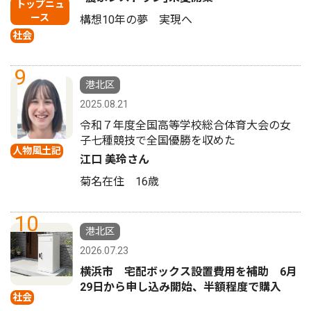
トップニュ
ース
構想10年の夢 実現へ
社会
9
港北区
2025.08.21
令和７年度全国高等学校総合体育大会の女
子七種競技で全国優勝を収めた
人物風土記
江口 美玲さん
菊名在住 16歳
10
港北区
2026.07.23
横浜市 宅配ボックス設置費用を補助 6月
29日から申し込み開始、半額程度で購入
社会