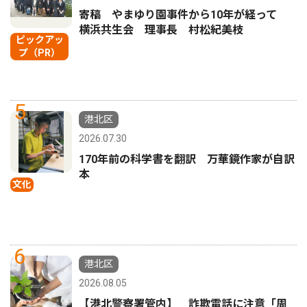
寄稿 やまゆり園事件から10年が経って
横浜共生会 理事長 村松紀美枝
ピックアッ
プ（PR）
5
港北区
2026.07.30
170年前の科学書を翻訳 万華鏡作家が自訳
本
文化
6
港北区
2026.08.05
【港北警察署管内】 詐欺電話に注意「周