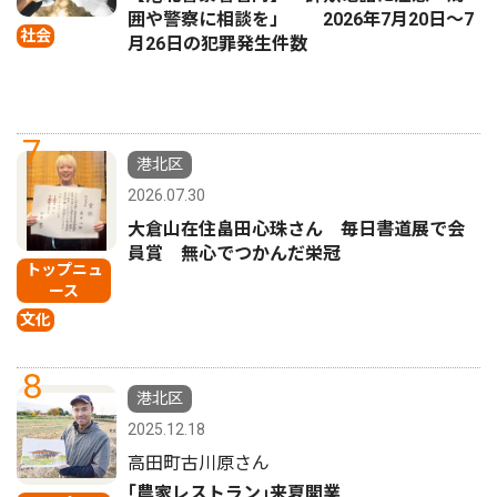
囲や警察に相談を」 2026年7月20日〜7
社会
月26日の犯罪発生件数
7
港北区
2026.07.30
大倉山在住畠田心珠さん 毎日書道展で会
員賞 無心でつかんだ栄冠
トップニュ
ース
文化
8
港北区
2025.12.18
高田町古川原さん
｢農家レストラン｣来夏開業