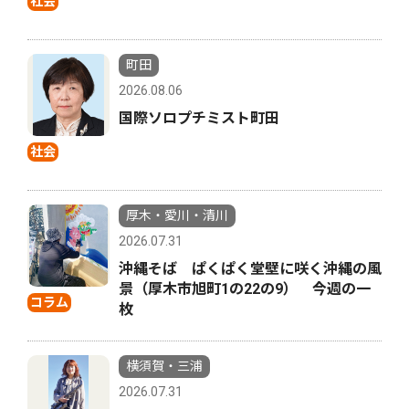
社会
町田
2026.08.06
国際ソロプチミスト町田
社会
厚木・愛川・清川
2026.07.31
沖縄そば ぱくぱく堂壁に咲く沖縄の風
景（厚木市旭町1の22の9） 今週の一
コラム
枚
横須賀・三浦
2026.07.31