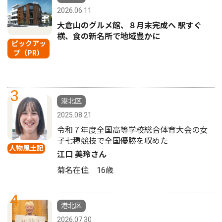
2026.06.11
大倉山のグルメ館、８月末完成へ 駅すぐ
横、食の新名所で地域豊かに
ピックアッ
プ（PR）
3
港北区
2025.08.21
令和７年度全国高等学校総合体育大会の女
子七種競技で全国優勝を収めた
人物風土記
江口 美玲さん
菊名在住 16歳
4
港北区
2026.07.30