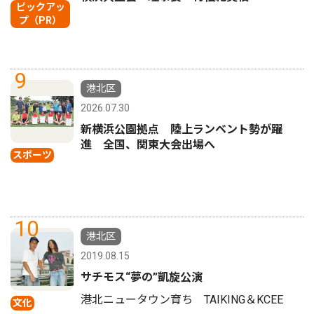
ピックアッ
プ（PR）
9
港北区
2026.07.30
新横浜公園拠点 陸上ランベント勢が躍
進 全国、関東大会出場へ
スポーツ
10
港北区
2019.08.15
サチモス“夢の”凱旋公演
港北ニュータウン育ち TAIKING＆KCEE
文化