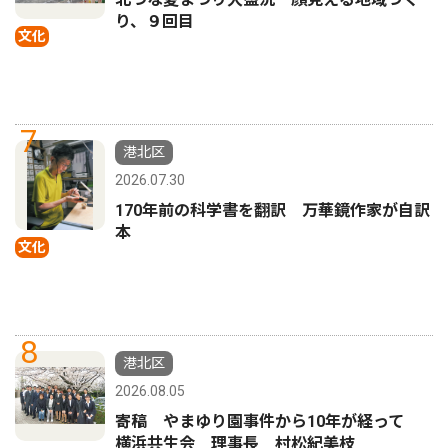
り、９回目
文化
7
港北区
2026.07.30
170年前の科学書を翻訳 万華鏡作家が自訳
本
文化
8
港北区
2026.08.05
寄稿 やまゆり園事件から10年が経って
横浜共生会 理事長 村松紀美枝