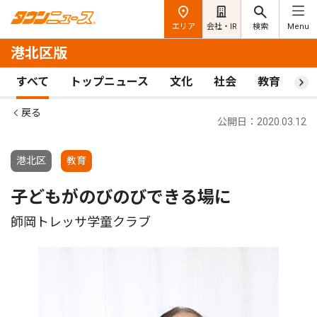
エリア
会社・IR
検索
Menu
港北区版
すべて
トップニュース
文化
社会
教育
ス
戻る
公開日：2020.03.12
港北区
教育
子どもがのびのびできる場に
師岡トレッサ学童クラブ