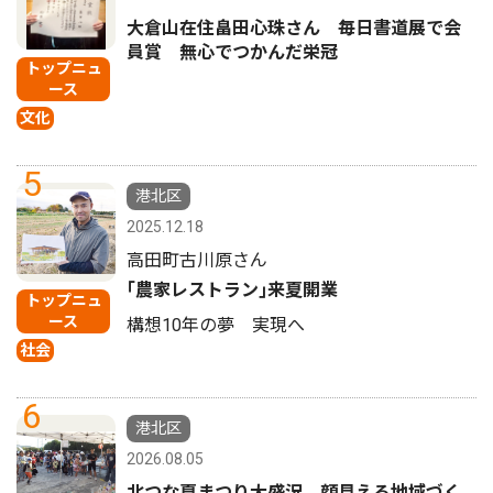
大倉山在住畠田心珠さん 毎日書道展で会
員賞 無心でつかんだ栄冠
トップニュ
ース
文化
5
港北区
2025.12.18
高田町古川原さん
｢農家レストラン｣来夏開業
トップニュ
ース
構想10年の夢 実現へ
社会
6
港北区
2026.08.05
北つな夏まつり大盛況 顔見える地域づく