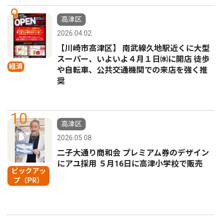
9
高津区
2026.04.02
【川崎市高津区】 南武線久地駅近くに大型
スーパー、いよいよ４月１日㈬に開店 徒歩
経済
や自転車、公共交通機関での来店を強く推
奨
10
高津区
2026.05.08
二子大通り商和会 プレミアム券のデザイン
にアユ採用 ５月16日に高津小学校で販売
ピックアッ
プ（PR）