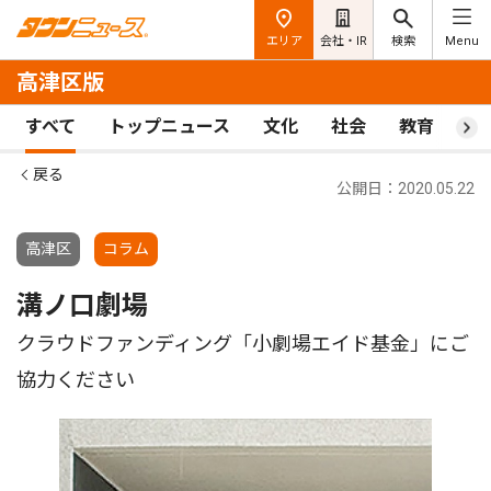
エリア
会社・IR
検索
Menu
高津区版
すべて
トップニュース
文化
社会
教育
ス
戻る
公開日：2020.05.22
高津区
コラム
溝ノ口劇場
クラウドファンディング「小劇場エイド基金」にご
協力ください