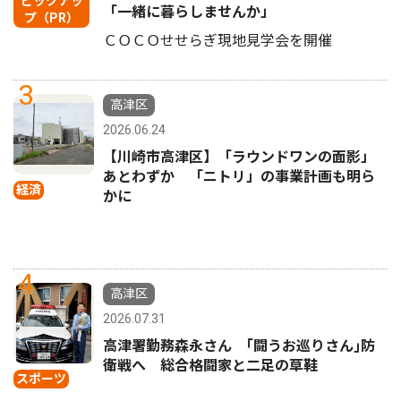
ピックアッ
「一緒に暮らしませんか」
プ（PR）
ＣＯＣＯせせらぎ現地見学会を開催
3
高津区
2026.06.24
【川崎市高津区】「ラウンドワンの面影」
あとわずか 「ニトリ」の事業計画も明ら
経済
かに
4
高津区
2026.07.31
高津署勤務森永さん ｢闘うお巡りさん｣防
衛戦へ 総合格闘家と二足の草鞋
スポーツ