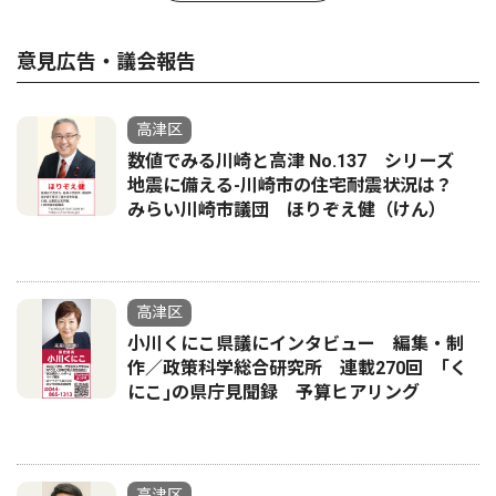
意見広告・議会報告
高津区
数値でみる川崎と高津 No.137 シリーズ
地震に備える-川崎市の住宅耐震状況は？
みらい川崎市議団 ほりぞえ健（けん）
高津区
小川くにこ県議にインタビュー 編集・制
作／政策科学総合研究所 連載270回 ｢く
にこ｣の県庁見聞録 予算ヒアリング
高津区