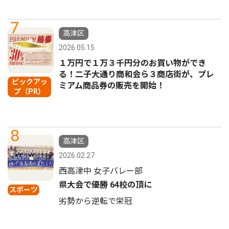
7
高津区
2026.05.15
１万円で１万３千円分のお買い物ができ
る！二子大通り商和会ら３商店街が、プレ
ピックアッ
ミアム商品券の販売を開始！
プ（PR）
8
高津区
2026.02.27
西高津中 女子バレー部
県大会で優勝 64校の頂に
スポーツ
劣勢から逆転で栄冠