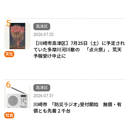
5
高津区
2026.07.25
【川崎市高津区】7月25日（土）に予定され
ていた多摩川河川敷の 「点火祭」、荒天
文化
予報受け中止に
6
高津区
2026.07.31
川崎市 ｢防災ラジオ｣受付開始 無償・有
償とも先着２千台
社会