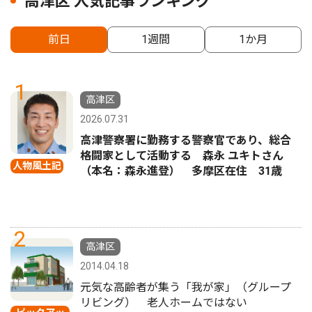
高津区 人気記事ランキング
前日
1週間
1か月
1
高津区
2026.07.31
高津警察署に勤務する警察官であり、総合
格闘家として活動する 森永 ユキトさん
人物風土記
（本名：森永進登） 多摩区在住 31歳
2
高津区
2014.04.18
元気な高齢者が集う「我が家」（グループ
リビング） 老人ホームではない