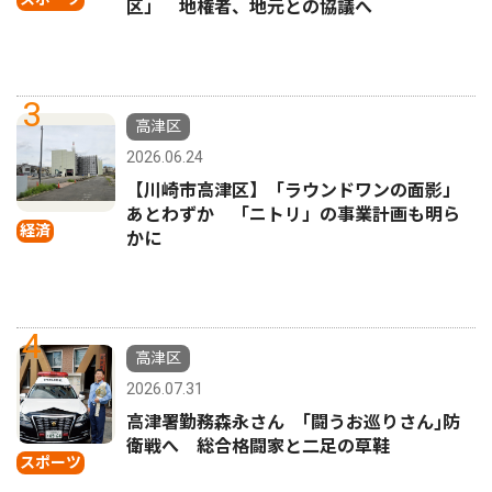
区」 地権者、地元との協議へ
3
高津区
2026.06.24
【川崎市高津区】「ラウンドワンの面影」
あとわずか 「ニトリ」の事業計画も明ら
経済
かに
4
高津区
2026.07.31
高津署勤務森永さん ｢闘うお巡りさん｣防
衛戦へ 総合格闘家と二足の草鞋
スポーツ