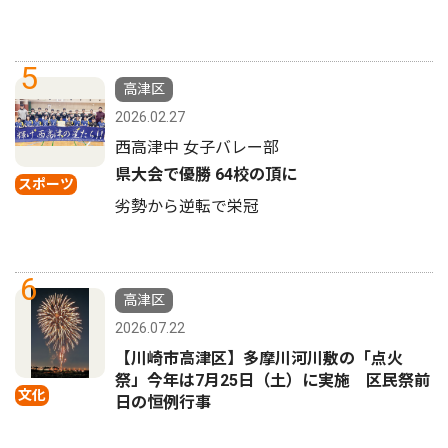
5
高津区
2026.02.27
西高津中 女子バレー部
県大会で優勝 64校の頂に
スポーツ
劣勢から逆転で栄冠
6
高津区
2026.07.22
【川崎市高津区】多摩川河川敷の「点火
祭」今年は7月25日（土）に実施 区民祭前
文化
日の恒例行事