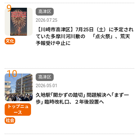
9
高津区
2026.07.25
【川崎市高津区】7月25日（土）に予定され
ていた多摩川河川敷の 「点火祭」、荒天
文化
予報受け中止に
10
高津区
2026.05.01
久地駅｢開かずの踏切｣ 問題解決へ｢まず一
歩｣ 臨時改札口、２年後設置へ
トップニュ
ース
社会