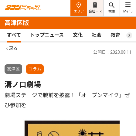
エリア
会社・IR
検索
Menu
高津区版
すべて
トップニュース
文化
社会
教育
ス
戻る
公開日：2023.08.11
高津区
コラム
溝ノ口劇場
劇場ステージで腕前を披露！「オープンマイク」ぜ
ひ参加を