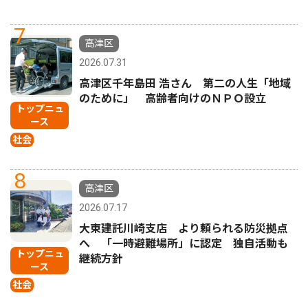
7
高津区
2026.07.31
高津区千年島田 浩さん 第二の人生「地域
のために」 高齢者向けのＮＰＯ設立
トップニュ
ース
社会
8
高津区
2026.07.17
大東建託川崎支店 より頼られる防災拠点
へ 「一時避難場所」に認定 独自活動も
トップニュ
継続方針
ース
社会