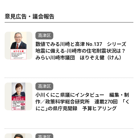
意見広告・議会報告
高津区
数値でみる川崎と高津 No.137 シリーズ
地震に備える-川崎市の住宅耐震状況は？
みらい川崎市議団 ほりぞえ健（けん）
高津区
小川くにこ県議にインタビュー 編集・制
作／政策科学総合研究所 連載270回 ｢く
にこ｣の県庁見聞録 予算ヒアリング
高津区