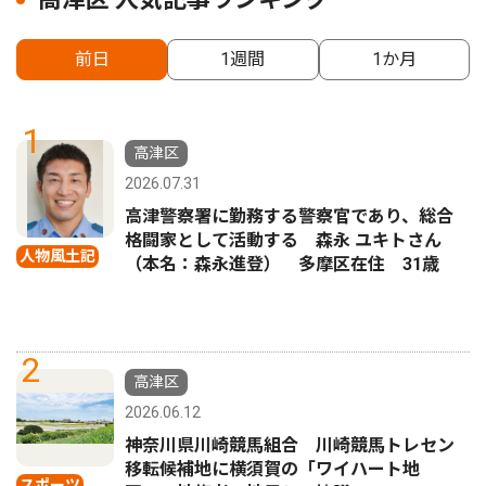
前日
1週間
1か月
1
高津区
2026.07.31
高津警察署に勤務する警察官であり、総合
格闘家として活動する 森永 ユキトさん
人物風土記
（本名：森永進登） 多摩区在住 31歳
2
高津区
2026.06.12
神奈川県川崎競馬組合 川崎競馬トレセン
移転候補地に横須賀の「ワイハート地
スポーツ