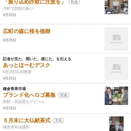
「振り込め詐欺に注意を」
社会
大町で防犯の集い
4月25日
広町の森に桜を植樹
4月25日
記者が見た、聞いた、感じた、を伝える
あっとほーむデスク
4月25日0:00更新
4月25日
鎌倉青果市場
ブランド化へロゴ募集
社会
新鮮・高品質をアピール
4月25日
５月末に大仏献茶式
文化
鎌倉青年会議所