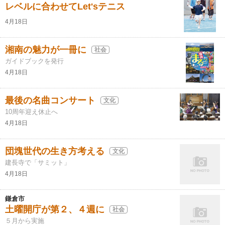
レベルに合わせてLet'sテニス
4月18日
湘南の魅力が一冊に
社会
ガイドブックを発行
4月18日
最後の名曲コンサート
文化
10周年迎え休止へ
4月18日
団塊世代の生き方考える
文化
建長寺で「サミット」
4月18日
鎌倉市
土曜開庁が第２、４週に
社会
５月から実施