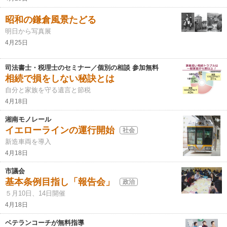
昭和の鎌倉風景たどる
明日から写真展
4月25日
司法書士・税理士のセミナー／個別の相談 参加無料
相続で損をしない秘訣とは
自分と家族を守る遺言と節税
4月18日
湘南モノレール
イエローラインの運行開始
社会
新造車両を導入
4月18日
市議会
基本条例目指し「報告会」
政治
５月10日、14日開催
4月18日
ベテランコーチが無料指導