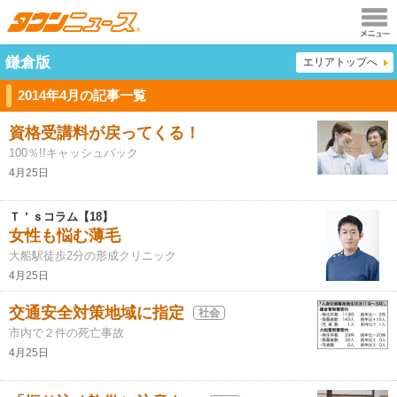
メニュ
鎌倉版
エリアトップへ
ー
2014年4月の記事一覧
資格受講料が戻ってくる！
100％!!キャッシュバック
4月25日
Ｔ＇ｓコラム【18】
女性も悩む薄毛
大船駅徒歩2分の形成クリニック
4月25日
交通安全対策地域に指定
社会
市内で２件の死亡事故
4月25日