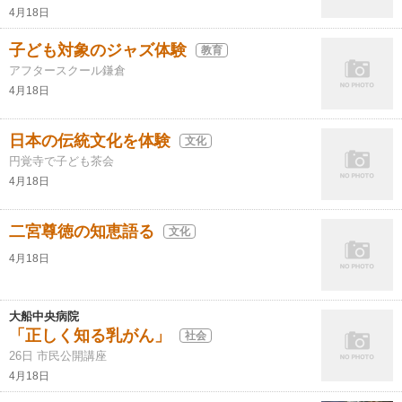
4月18日
子ども対象のジャズ体験
教育
アフタースクール鎌倉
4月18日
日本の伝統文化を体験
文化
円覚寺で子ども茶会
4月18日
二宮尊徳の知恵語る
文化
4月18日
大船中央病院
「正しく知る乳がん」
社会
26日 市民公開講座
4月18日