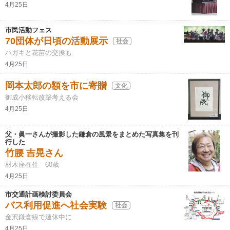
4月25日
市民活動フェス
70団体が日頃の活動展示
社会
ハガキと花苗の交換も
4月25日
岡本太郎の額を市に寄贈
文化
御成小移転改築考える会
4月25日
父・眞一さんが撮影した鎌倉の風景をまとめた写真集を刊
行した
竹腰 吉晃さん
材木座在住 60歳
4月25日
市交通計画検討委員会
バス利用促進へ社会実験
社会
金沢鎌倉線で連休中に
4月25日