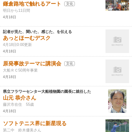
鎌倉路地で触れるアート
文化
明日から11日間
4月18日
記者が見た、聞いた、感じた、を伝える
あっとほーむデスク
4月18日0:00更新
4月18日
原発事故テーマに講演会
文化
大船ＲＣ50周年事業
4月18日
県立フラワーセンター大船植物園の園長に就任した
山元 恭介さん
藤沢市在住 55歳
4月18日
ソフトテニス界に新星現る
第二中 鈴木優美さん