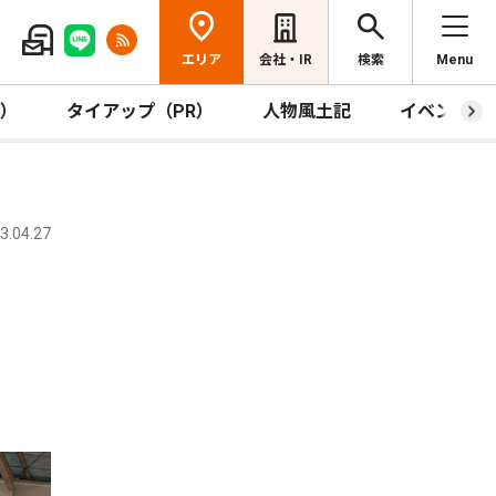
エリア
会社・IR
検索
Menu
R）
タイアップ（PR）
人物風土記
イベント
.04.27