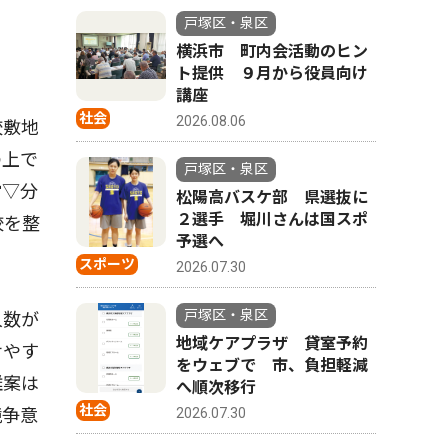
戸塚区・泉区
横浜市 町内会活動のヒン
ト提供 ９月から役員向け
講座
社会
2026.08.06
校敷地
の上で
戸塚区・泉区
営▽分
松陽高バスケ部 県選抜に
２選手 堀川さんは国スポ
校を整
予選へ
スポーツ
2026.07.30
戸塚区・泉区
人数が
地域ケアプラザ 貸室予約
せやす
をウェブで 市、負担軽減
離案は
へ順次移行
社会
2026.07.30
競争意