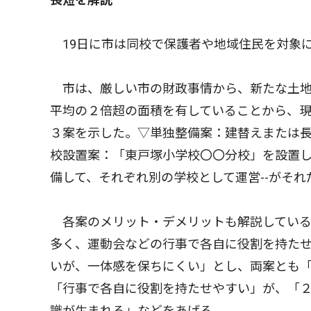
19日に市は同校で保護者や地域住民を対象
市は、厳しい市の財政事情から、新たな土地
平均の２倍超の面積を有していることから、
３案を示した。▽単独整備案：建替えまたは
校設置案：「東戸塚小学校〇〇分校」を設置
備して、それぞれ別の学校として運営--がそれ
各案のメリット・デメリットも解説している
多く、運動会などの行事で各自に役割を持た
いが、一体感を保ちにくい」とし、両案とも
「行事で各自に役割を持たせやすい」が、「
識が生まれる」などをあげる。