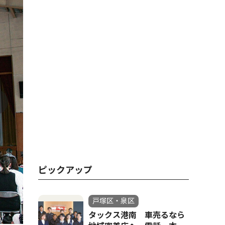
ピックアップ
戸塚区・泉区
タックス港南 車売るなら