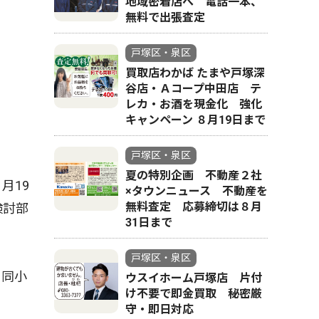
地域密着店へ 電話一本、
無料で出張査定
東
戸塚区・泉区
買取店わかば たまや戸塚深
谷店・Ａコープ中田店 テ
レカ・お酒を現金化 強化
キャンペーン ８月19日まで
戸塚区・泉区
夏の特別企画 不動産２社
月19
×タウンニュース 不動産を
無料査定 応募締切は８月
検討部
31日まで
戸塚区・泉区
。同小
ウスイホーム戸塚店 片付
け不要で即金買取 秘密厳
守・即日対応