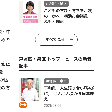
戸塚区・泉区
こどもの学び・育ちを、次
の一歩へ 横浜市会議員
ふもと理恵
校・中
すべて見る
ための
戸塚区・泉区 トップニュースの新着
、適正
記事
を
が困
戸塚区・泉区
他の方
下和泉 人生語り合い｢学び
に｣ じんじん会が５周年迎
え
社会
2026.08.06