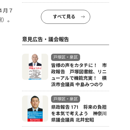
４月７
すべて見る
照）。
意見広告・議会報告
戸塚区・泉区
皆様の声をカタチに！ 市
政報告 戸塚図書館、リニ
ューアルで機能充実！ 横
浜市会議員 中島みつのり
戸塚区・泉区
県政報告 171 将来の負担
を本気で考えよう 神奈川
県議会議員 北井宏昭