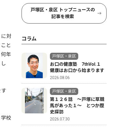
戸塚区・泉区 トップニュースの
記事を検索
」に対
コラム
ること
。何年
戸塚区・泉区
とし
お口の健康塾 7thVol.１
健康はお口から始まります
2026.08.06
をす
戸塚区・泉区
第１２６話 〜戸塚に草競
馬があった１〜 とつか歴
史探訪
。学校
2026.07.30