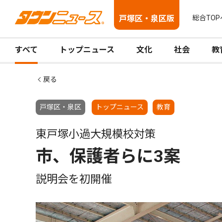
戸塚区・泉区版
総合TOP
すべて
トップニュース
文化
社会
教
戻る
戸塚区・泉区
トップニュース
教育
東戸塚小過大規模校対策
市、保護者らに3案
説明会を初開催