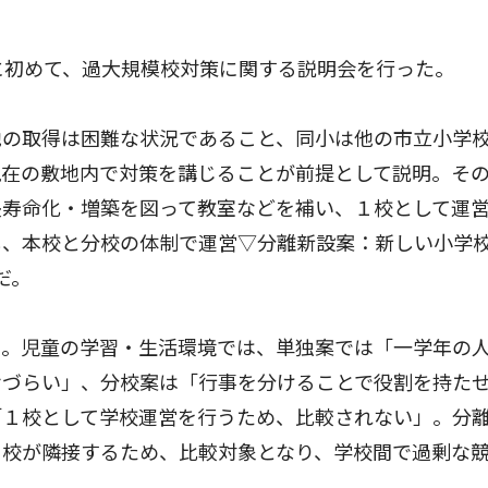
に初めて、過大規模校対策に関する説明会を行った。
の取得は困難な状況であること、同小は他の市立小学
現在の敷地内で対策を講じることが前提として説明。そ
長寿命化・増築を図って教室などを補い、１校として運
し、本校と分校の体制で運営▽分離新設案：新しい小学
だ。
。児童の学習・生活環境では、単独案では「一学年の
せづらい」、分校案は「行事を分けることで役割を持た
「１校として学校運営を行うため、比較されない」。分
２校が隣接するため、比較対象となり、学校間で過剰な