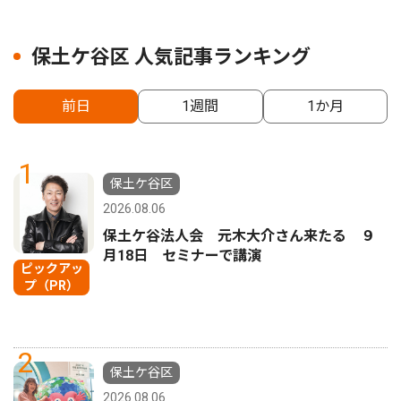
保土ケ谷区 人気記事ランキング
前日
1週間
1か月
1
保土ケ谷区
2026.08.06
保土ケ谷法人会 元木大介さん来たる ９
月18日 セミナーで講演
ピックアッ
プ（PR）
2
保土ケ谷区
2026.08.06