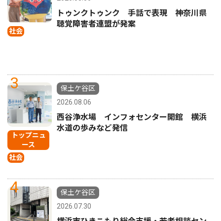
トゥンクトゥンク 手話で表現 神奈川県
聴覚障害者連盟が発案
社会
3
保土ケ谷区
2026.08.06
西谷浄水場 インフォセンター開館 横浜
水道の歩みなど発信
トップニュ
ース
社会
4
保土ケ谷区
2026.07.30