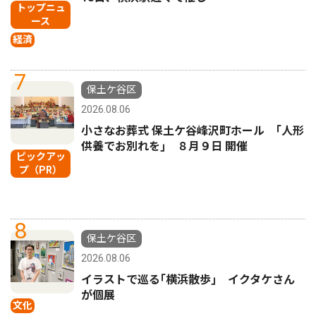
トップニュ
ース
経済
7
保土ケ谷区
2026.08.06
小さなお葬式 保土ケ谷峰沢町ホール ｢人形
供養でお別れを｣ ８月９日 開催
ピックアッ
プ（PR）
8
保土ケ谷区
2026.08.06
イラストで巡る｢横浜散歩｣ イクタケさん
が個展
文化