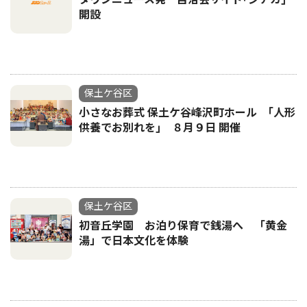
開設
保土ケ谷区
小さなお葬式 保土ケ谷峰沢町ホール ｢人形
供養でお別れを｣ ８月９日 開催
保土ケ谷区
初音丘学園 お泊り保育で銭湯へ 「黄金
湯」で日本文化を体験