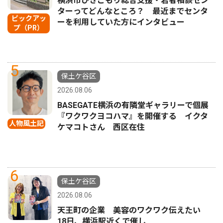
横浜市ひきこもり総合支援・若者相談セン
ターってどんなところ？ 最近までセンタ
ピックアッ
ーを利用していた方にインタビュー
プ（PR）
5
保土ケ谷区
2026.08.06
BASEGATE横浜の有隣堂ギャラリーで個展
『ワクワクヨコハマ』を開催する イクタ
人物風土記
ケマコトさん 西区在住
6
保土ケ谷区
2026.08.06
天王町の企業 美容のワクワク伝えたい
18日、横浜駅近くで催し