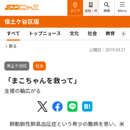
エリア
会社・IR
検索
Menu
保土ケ谷区版
すべて
トップニュース
文化
社会
教育
ス
戻る
公開日：2019.03.21
保土ケ谷区
社会
「まこちゃんを救って」
支援の輪広がる
肺動脈性肺高血圧症という希少の難病を患い、米