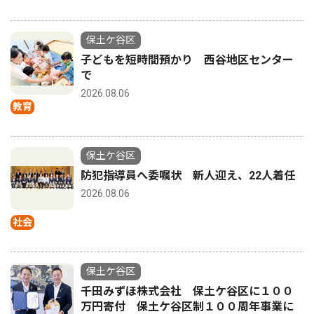
保土ケ谷区
子どもを短時間預かり 西谷地区センター
で
2026.08.06
教育
保土ケ谷区
防犯指導員へ委嘱状 新人迎え、22人着任
2026.08.06
社会
保土ケ谷区
千田みずほ株式会社 保土ケ谷区に１００
万円寄付 保土ケ谷区制１００周年事業に