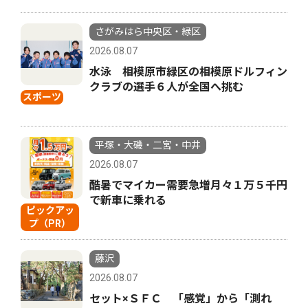
さがみはら中央区・緑区
2026.08.07
水泳 相模原市緑区の相模原ドルフィン
クラブの選手６人が全国へ挑む
スポーツ
平塚・大磯・二宮・中井
2026.08.07
酷暑でマイカー需要急増月々１万５千円
で新車に乗れる
ピックアッ
プ（PR）
藤沢
2026.08.07
セット×ＳＦＣ 「感覚」から「測れ