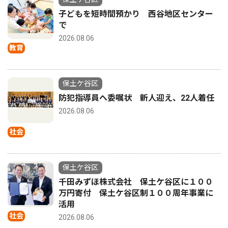
子どもを短時間預かり 西谷地区センター
で
2026.08.06
教育
保土ケ谷区
防犯指導員へ委嘱状 新人迎え、22人着任
2026.08.06
社会
保土ケ谷区
千田みずほ株式会社 保土ケ谷区に１００
万円寄付 保土ケ谷区制１００周年事業に
活用
社会
2026.08.06