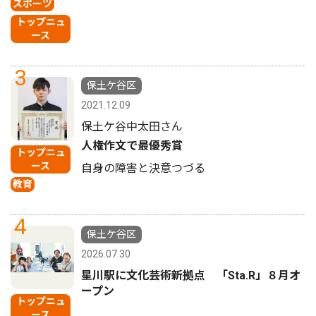
スポーツ
トップニュ
ース
3
保土ケ谷区
2021.12.09
保土ケ谷中太田さん
人権作文で最優秀賞
トップニュ
ース
自身の障害と決意つづる
教育
4
保土ケ谷区
2026.07.30
星川駅に文化芸術新拠点 「Sta.R」８月オ
ープン
トップニュ
ース