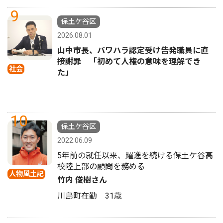
9
保土ケ谷区
2026.08.01
山中市長、パワハラ認定受け告発職員に直
接謝罪 「初めて人権の意味を理解でき
社会
た」
10
保土ケ谷区
2022.06.09
5年前の就任以来、躍進を続ける保土ケ谷高
校陸上部の顧問を務める
人物風土記
竹内 俊樹さん
川島町在勤 31歳