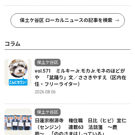
保土ケ谷区 ローカルニュースの記事を検索
コラム
保土ケ谷区
vol.571 ミルキーJr.モカJr.モネのほどが
や 「盆踊り」文／ささきやすえ（区内在
住・フリーライター）
2026.08.06
保土ケ谷区
日蓮宗樹源寺 権住職 日比（ヒビ）宣仁
（センジン） 連載63 法話箋 〜鹿
苑〜 「ののさまはしっている」