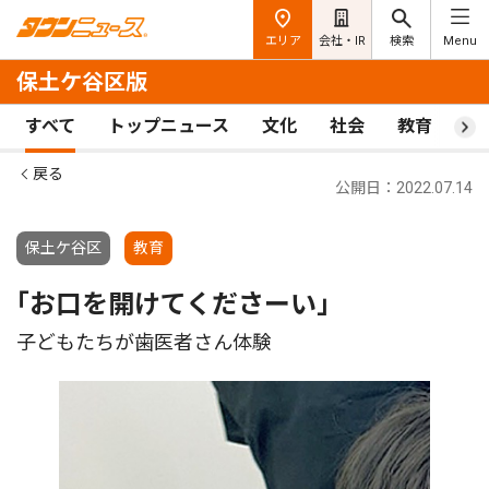
エリア
会社・IR
検索
Menu
保土ケ谷区版
すべて
トップニュース
文化
社会
教育
ス
戻る
公開日：2022.07.14
保土ケ谷区
教育
｢お口を開けてくださーい｣
子どもたちが歯医者さん体験