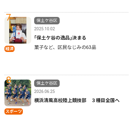
7
保土ケ谷区
2025.10.02
｢保土ケ谷の逸品｣決まる
菓子など、区民なじみの63品
経済
8
保土ケ谷区
2026.06.25
横浜清風高校陸上競技部 ３種目全国へ
スポーツ