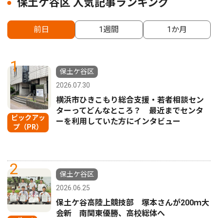
保土ケ谷区 人気記事ランキング
前日
1週間
1か月
1
保土ケ谷区
2026.07.30
横浜市ひきこもり総合支援・若者相談セン
ターってどんなところ？ 最近までセンタ
ピックアッ
ーを利用していた方にインタビュー
プ（PR）
2
保土ケ谷区
2026.06.25
保土ケ谷高陸上競技部 塚本さんが200ｍ大
会新 南関東優勝、高校総体へ