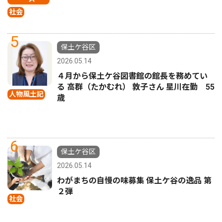
社会
5
保土ケ谷区
2026.05.14
４月から保土ケ谷図書館の館長を務めてい
る 高群（たかむれ） 敦子さん 星川在勤 55
人物風土記
歳
6
保土ケ谷区
2026.05.14
わがまちの自慢の味募集 保土ケ谷の逸品 第
２弾
社会