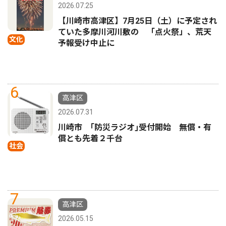
2026.07.25
【川崎市高津区】7月25日（土）に予定され
ていた多摩川河川敷の 「点火祭」、荒天
文化
予報受け中止に
6
高津区
2026.07.31
川崎市 ｢防災ラジオ｣受付開始 無償・有
償とも先着２千台
社会
7
高津区
2026.05.15