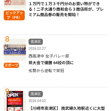
１万円で１万３千円分のお買い物ができ
る！二子大通り商和会ら３商店街が、プレ
ピックアッ
ミアム商品券の販売を開始！
プ（PR）
8
高津区
2026.02.27
西高津中 女子バレー部
県大会で優勝 64校の頂に
スポーツ
劣勢から逆転で栄冠
9
高津区
2026.04.02
【川崎市高津区】 南武線久地駅近くに大型