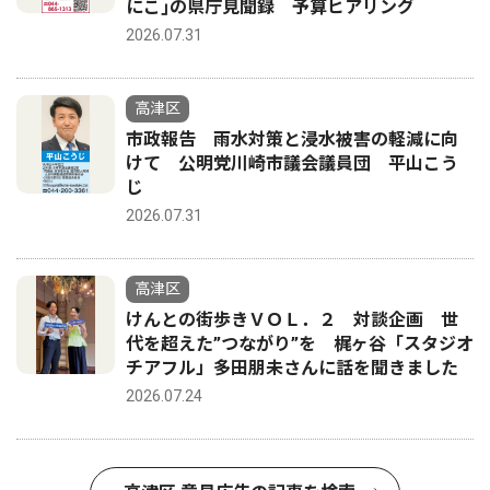
にこ｣の県庁見聞録 予算ヒアリング
2026.07.31
高津区
市政報告 雨水対策と浸水被害の軽減に向
けて 公明党川崎市議会議員団 平山こう
じ
2026.07.31
高津区
けんとの街歩きＶＯＬ．２ 対談企画 世
代を超えた”つながり”を 梶ヶ谷「スタジオ
チアフル」多田朋未さんに話を聞きました
2026.07.24