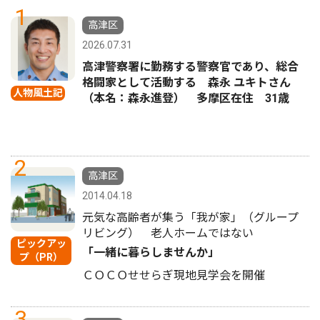
1
高津区
2026.07.31
高津警察署に勤務する警察官であり、総合
格闘家として活動する 森永 ユキトさん
人物風土記
（本名：森永進登） 多摩区在住 31歳
2
高津区
2014.04.18
元気な高齢者が集う「我が家」（グループ
リビング） 老人ホームではない
ピックアッ
「一緒に暮らしませんか」
プ（PR）
ＣＯＣＯせせらぎ現地見学会を開催
3