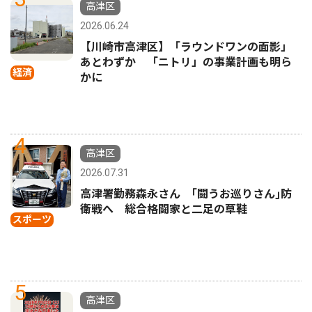
高津区
2026.06.24
【川崎市高津区】「ラウンドワンの面影」
あとわずか 「ニトリ」の事業計画も明ら
経済
かに
4
高津区
2026.07.31
高津署勤務森永さん ｢闘うお巡りさん｣防
衛戦へ 総合格闘家と二足の草鞋
スポーツ
5
高津区