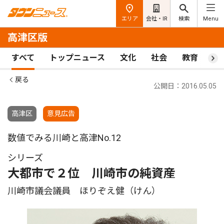
エリア
会社・IR
検索
Menu
高津区版
すべて
トップニュース
文化
社会
教育
ス
戻る
公開日：2016.05.05
高津区
意見広告
数値でみる川崎と高津No.12
シリーズ
大都市で２位 川崎市の純資産
川崎市議会議員 ほりぞえ健（けん）