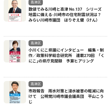
高津区
数値でみる川崎と高津 No.137 シリーズ
地震に備える-川崎市の住宅耐震状況は？
みらい川崎市議団 ほりぞえ健（けん）
高津区
小川くにこ県議にインタビュー 編集・制
作／政策科学総合研究所 連載270回 ｢く
にこ｣の県庁見聞録 予算ヒアリング
高津区
市政報告 雨水対策と浸水被害の軽減に向
けて 公明党川崎市議会議員団 平山こう
じ