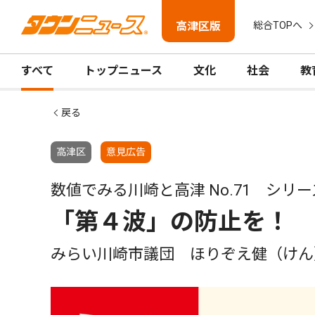
高津区版
総合TOPへ
すべて
トップニュース
文化
社会
教
戻る
高津区
意見広告
数値でみる川崎と高津 No.71 シリー
「第４波」の防止を！
みらい川崎市議団 ほりぞえ健（けん