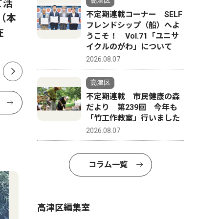
高津区
て活
ブ 「無理ない活動」で全国
ワンの面
不定期連載コーナー SELF
（本
へ 独自のチーム運営、形に
「ニトリ
フレンドシップ（船）へよ
在
かに
うこそ！ Vol.71「ユニサ
イクルのがわ」について
2026.08.07
高津区
不定期連載 市民健康の森
だより 第239回 今年も
「竹工作教室」行いました
2026.08.07
コラム一覧
高津区編集室