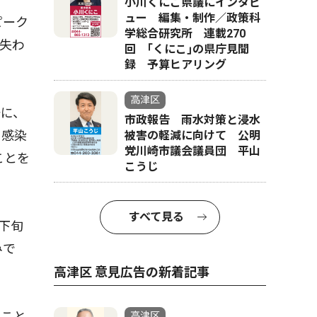
小川くにこ県議にインタビ
ュー 編集・制作／政策科
ピーク
学総合研究所 連載270
失わ
回 ｢くにこ｣の県庁見聞
録 予算ヒアリング
高津区
に、
市政報告 雨水対策と浸水
、感染
被害の軽減に向けて 公明
党川崎市議会議員団 平山
ことを
こうじ
すべて見る
下旬
みで
高津区 意見広告の新着記事
くこと
高津区