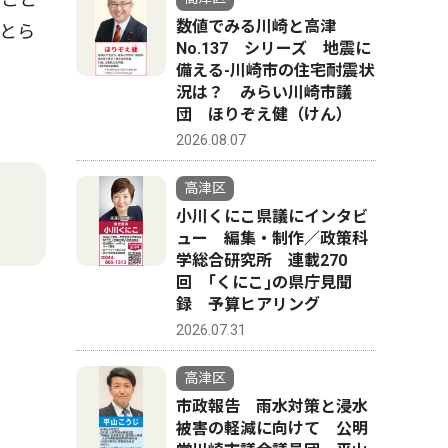
数値でみる川崎と高津
とら
No.137 シリーズ 地震に
備える-川崎市の住宅耐震状
況は？ みらい川崎市議
団 ほりぞえ健（けん）
2026.08.07
高津区
小川くにこ県議にインタビ
ュー 編集・制作／政策科
学総合研究所 連載270
回 ｢くにこ｣の県庁見聞
録 予算ヒアリング
2026.07.31
高津区
市政報告 雨水対策と浸水
被害の軽減に向けて 公明