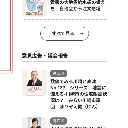
猛暑の大地震給水袋の備え
を 自治会から注文急増
すべて見る
意見広告・議会報告
高津区
数値でみる川崎と高津
No.137 シリーズ 地震に
備える-川崎市の住宅耐震状
況は？ みらい川崎市議
団 ほりぞえ健（けん）
高津区