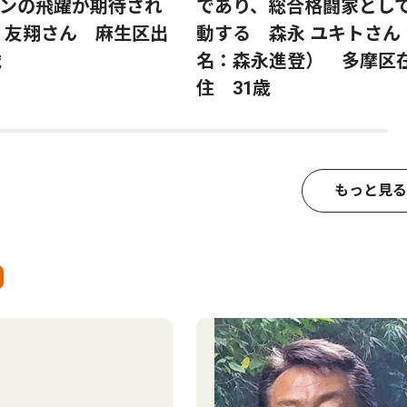
ンの飛躍が期待され
であり、総合格闘家とし
 友翔さん 麻生区出
動する 森永 ユキトさん
歳
名：森永進登） 多摩区
住 31歳
もっと見る