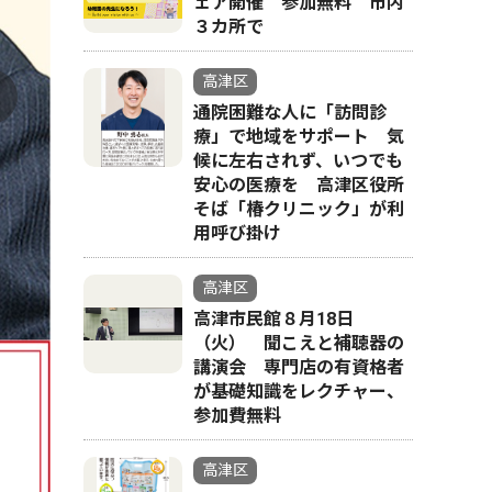
ェア開催 参加無料 市内
３カ所で
高津区
通院困難な人に「訪問診
療」で地域をサポート 気
候に左右されず、いつでも
安心の医療を 高津区役所
そば「椿クリニック」が利
用呼び掛け
高津区
高津市民館８月18日
（火） 聞こえと補聴器の
講演会 専門店の有資格者
が基礎知識をレクチャー、
参加費無料
高津区