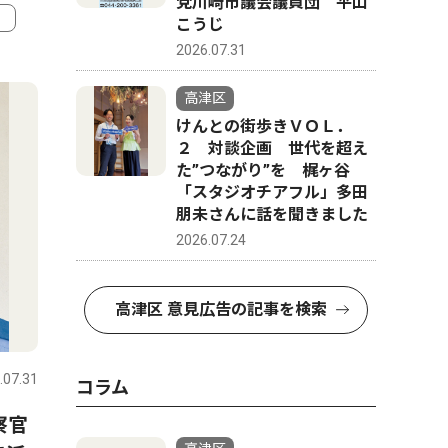
党川崎市議会議員団 平山
こうじ
2026.07.31
4
5
高津区
けんとの街歩きＶＯＬ．
２ 対談企画 世代を超え
た”つながり”を 梶ヶ谷
「スタジオチアフル」多田
朋未さんに話を聞きました
2026.07.24
高津区 意見広告の記事を検索
スポーツ
トップニュース
経済
.07.31
高津区
2026.08.07
高津区
コラム
察官
ブエナビスタ少年野球クラ
【川崎市