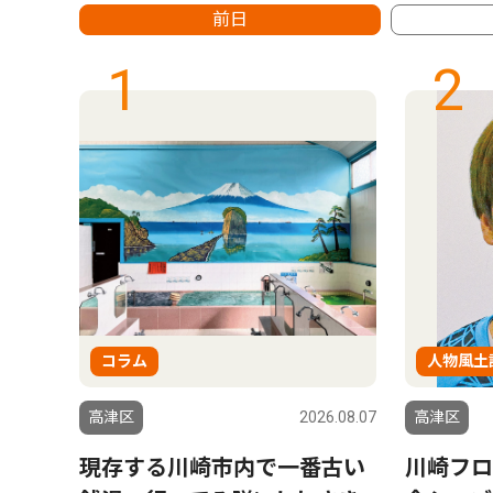
前日
1
2
コラム
人物風土
6.08.07
高津区
2026.08.07
高津区
え
現存する川崎市内で一番古い
川崎フロ