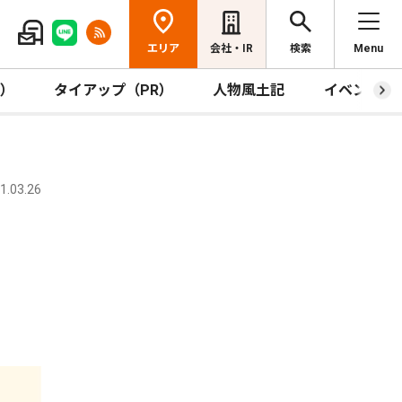
エリア
会社・IR
検索
Menu
R）
タイアップ（PR）
人物風土記
イベント
.03.26