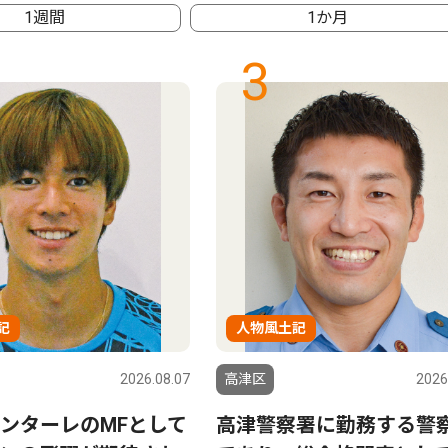
1週間
1か月
3
記
人物風土記
2026.08.07
高津区
2026
ンターレのMFとして
高津警察署に勤務する警