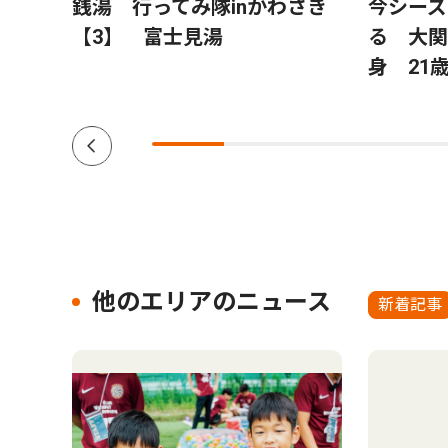
銭湯 行ってみ隊inかわさき
今シーズ
【3】 富士見湯
る 大関
身 21
他のエリアのニュース
新着記事