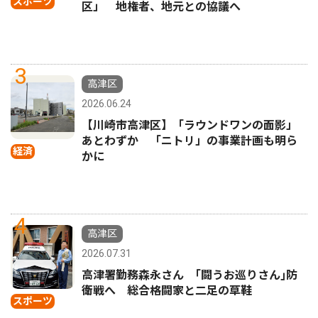
スポーツ
区」 地権者、地元との協議へ
3
高津区
2026.06.24
【川崎市高津区】「ラウンドワンの面影」
あとわずか 「ニトリ」の事業計画も明ら
経済
かに
4
高津区
2026.07.31
高津署勤務森永さん ｢闘うお巡りさん｣防
衛戦へ 総合格闘家と二足の草鞋
スポーツ