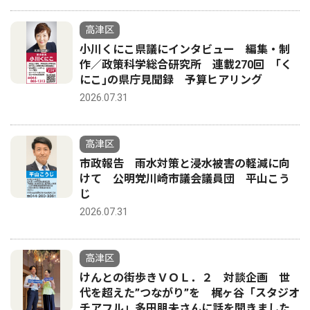
高津区
小川くにこ県議にインタビュー 編集・制
作／政策科学総合研究所 連載270回 ｢く
にこ｣の県庁見聞録 予算ヒアリング
2026.07.31
高津区
市政報告 雨水対策と浸水被害の軽減に向
けて 公明党川崎市議会議員団 平山こう
じ
2026.07.31
高津区
けんとの街歩きＶＯＬ．２ 対談企画 世
代を超えた”つながり”を 梶ヶ谷「スタジオ
チアフル」多田朋未さんに話を聞きました