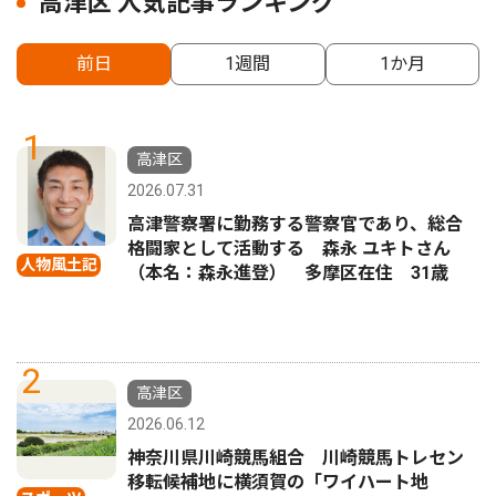
高津区 人気記事ランキング
前日
1週間
1か月
1
高津区
2026.07.31
高津警察署に勤務する警察官であり、総合
格闘家として活動する 森永 ユキトさん
人物風土記
（本名：森永進登） 多摩区在住 31歳
2
高津区
2026.06.12
神奈川県川崎競馬組合 川崎競馬トレセン
移転候補地に横須賀の「ワイハート地