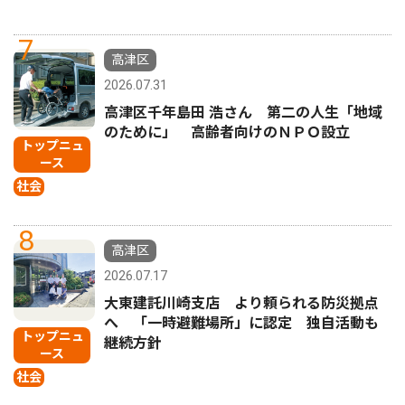
7
高津区
2026.07.31
高津区千年島田 浩さん 第二の人生「地域
のために」 高齢者向けのＮＰＯ設立
トップニュ
ース
社会
8
高津区
2026.07.17
大東建託川崎支店 より頼られる防災拠点
へ 「一時避難場所」に認定 独自活動も
トップニュ
継続方針
ース
社会