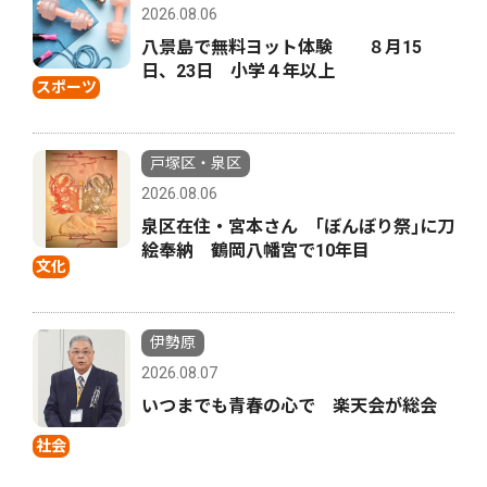
2026.08.06
八景島で無料ヨット体験 ８月15
日、23日 小学４年以上
スポーツ
戸塚区・泉区
2026.08.06
泉区在住・宮本さん ｢ぼんぼり祭｣に刀
絵奉納 鶴岡八幡宮で10年目
文化
伊勢原
2026.08.07
いつまでも青春の心で 楽天会が総会
社会