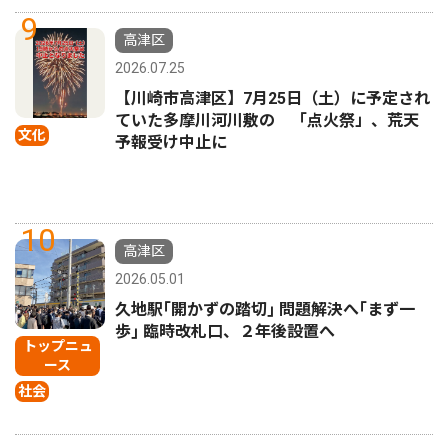
9
高津区
2026.07.25
【川崎市高津区】7月25日（土）に予定され
ていた多摩川河川敷の 「点火祭」、荒天
文化
予報受け中止に
10
高津区
2026.05.01
久地駅｢開かずの踏切｣ 問題解決へ｢まず一
歩｣ 臨時改札口、２年後設置へ
トップニュ
ース
社会