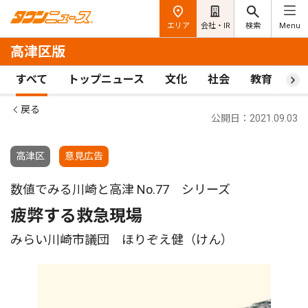
エリア
会社・IR
検索
Menu
高津区版
すべて
トップニュース
文化
社会
教育
ス
戻る
公開日：2021.09.03
高津区
意見広告
数値でみる川崎と高津 No.77 シリーズ
疲弊する救急現場
みらい川崎市議団 ほりぞえ健（けん）