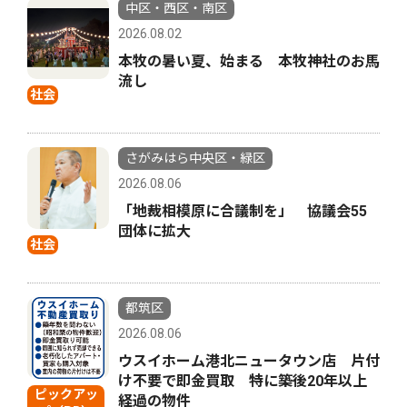
中区・西区・南区
2026.08.02
本牧の暑い夏、始まる 本牧神社のお馬
流し
社会
さがみはら中央区・緑区
2026.08.06
「地裁相模原に合議制を」 協議会55
団体に拡大
社会
都筑区
2026.08.06
ウスイホーム港北ニュータウン店 片付
け不要で即金買取 特に築後20年以上
ピックアッ
経過の物件