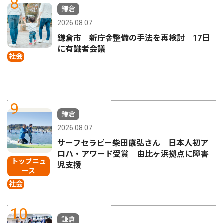
8
鎌倉
2026.08.07
鎌倉市 新庁舎整備の手法を再検討 17日
に有識者会議
社会
9
鎌倉
2026.08.07
サーフセラピー柴田康弘さん 日本人初ア
ロハ・アワード受賞 由比ヶ浜拠点に障害
トップニュ
児支援
ース
社会
10
鎌倉