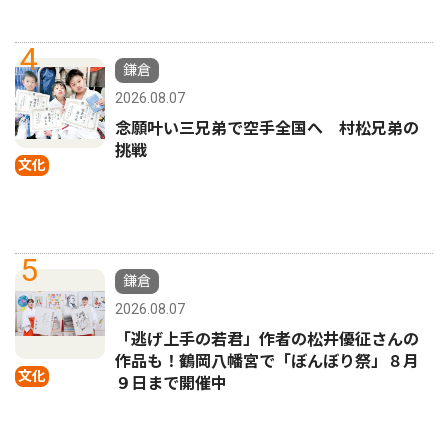
4
鎌倉
2026.08.07
念願叶い三兄弟で空手全国へ 村松兄弟の
挑戦
文化
5
鎌倉
2026.08.07
「逃げ上手の若君」作者の松井優征さんの
作品も！鶴岡八幡宮で「ぼんぼり祭」８月
文化
９日まで開催中