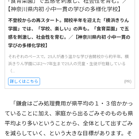
不登校からの再スタート。開校半年を迎えた「横浜きりん
学園」では、「学校、楽しい」の声も。「食育菜園」で五
感を刺激し、社会性を育む。／【神奈川県内初 小中一貫の
学びの多様化学校】
それぞれのペースで。25人が通う温かな学び舎開校から約半年。横
浜きりん学園には2〜7年生まで25人の児童・生徒が在籍している
（...
詳しくはこちら
(PR)
「鎌倉はごみ処理費用が県平均の１・３倍かかっ
ていることに加え、家庭から出るごみそのものも県
平均より多いということから、全体として出すごみ
を減らしていく、という大きな目標があります。そ