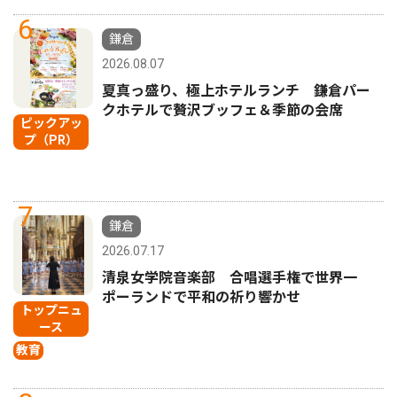
6
鎌倉
2026.08.07
夏真っ盛り、極上ホテルランチ 鎌倉パー
クホテルで贅沢ブッフェ＆季節の会席
ピックアッ
プ（PR）
7
鎌倉
2026.07.17
清泉女学院音楽部 合唱選手権で世界一
ポーランドで平和の祈り響かせ
トップニュ
ース
教育