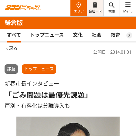
エリア
会社・IR
検索
Menu
鎌倉版
すべて
トップニュース
文化
社会
教育
ス
戻る
公開日：2014.01.01
鎌倉
トップニュース
新春市長インタビュー
「ごみ問題は最優先課題」
戸別・有料化は分離導入も