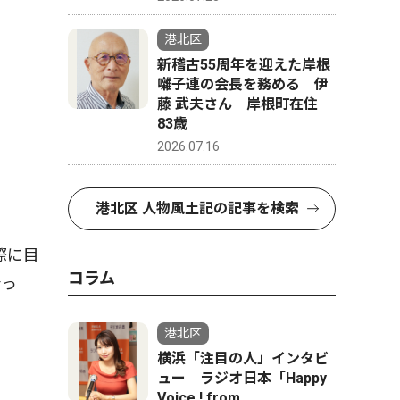
港北区
新稽古55周年を迎えた岸根
囃子連の会長を務める 伊
藤 武夫さん 岸根町在住
83歳
2026.07.16
港北区 人物風土記の記事を検索
際に目
コラム
会っ
港北区
横浜「注目の人」インタビ
ュー ラジオ日本「Happy
Voice ! from