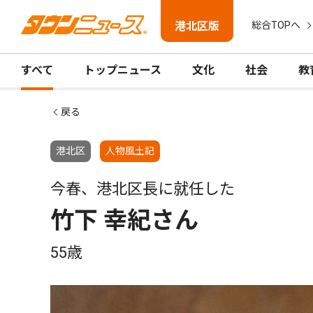
港北区版
総合TOPへ
すべて
トップニュース
文化
社会
教
戻る
港北区
人物風土記
今春、港北区長に就任した
竹下 幸紀さん
55歳