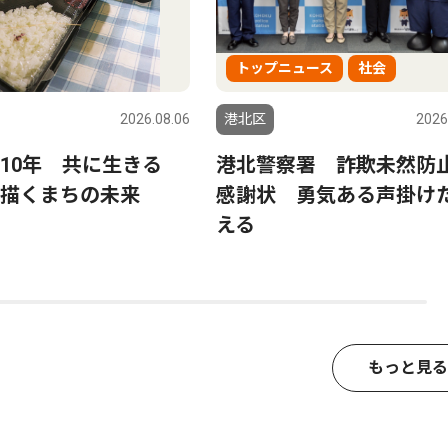
トップニュース
社会
2026.08.06
港北区
2026
ら10年 共に生きる
港北警察署 詐欺未然防
描くまちの未来
感謝状 勇気ある声掛け
える
もっと見る