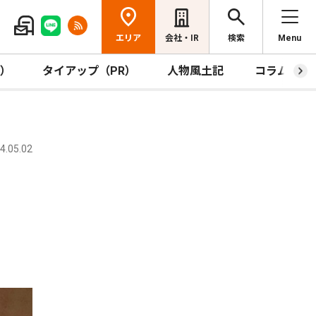
エリア
会社・IR
検索
Menu
R）
タイアップ（PR）
人物風土記
コラム
.05.02