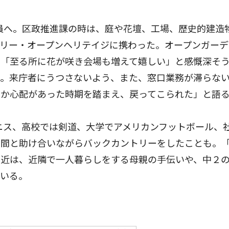
員へ。区政推進課の時は、庭や花壇、工場、歴史的建造
リー・オープンヘリテイジに携わった。オープンガーデ
、「至る所に花が咲き会場も増えて嬉しい」と感慨深そ
期。来庁者にうつさないよう、また、窓口業務が滞らな
のか心配があった時期を踏まえ、戻ってこられた」と語
ニス、高校では剣道、大学でアメリカンフットボール、
仲間と助け合いながらバックカントリーをしたことも。
最近は、近隣で一人暮らしをする母親の手伝いや、中２
ている。