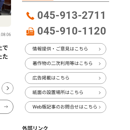
045-913-2711
人物風土記
ピックアッ
045-910-1120
.08.06
港北区
2026.08.06
港北区
止で
文部科学省の留学支援制度で
大倉山の
情報提供・ご意見はこちら
たた
12月からドイツへ渡り移民問
成へ 駅
著作物の二次利用等はこちら
題を調査する 辻下 文香さ
地域豊か
ん 菊名在住 16歳
広告掲載はこちら
紙面の設置場所はこちら
Web版記事のお問合せはこちら
外部リンク