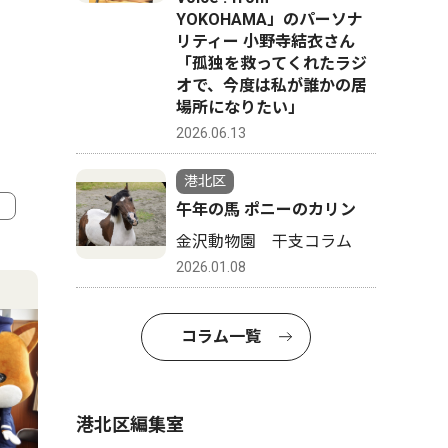
YOKOHAMA」のパーソナ
リティー 小野寺結衣さん
「孤独を救ってくれたラジ
オで、今度は私が誰かの居
場所になりたい」
2026.06.13
港北区
午年の馬 ポニーのカリン
金沢動物園 干支コラム
4
5
2026.01.08
コラム一覧
港北区編集室