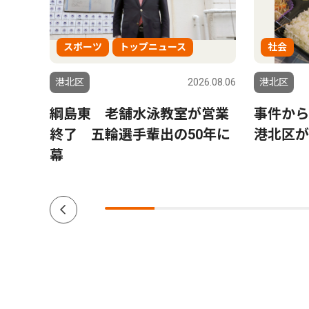
スポーツ
トップニュース
社会
5.12.18
港北区
2026.08.06
港北区
綱島東 老舗水泳教室が営業
事件か
業
終了 五輪選手輩出の50年に
港北区が
幕