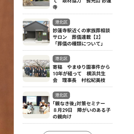
て 取材協力 長光山 妙蓮
寺
港北区
妙蓮寺駅近くの家族葬相談
サロン 葬儀連載【2】
「葬儀の種類について」
港北区
寄稿 やまゆり園事件から
10年が経って 横浜共生
会 理事長 村松紀美枝
港北区
｢親なき後｣対策セミナー
８月29日 障がいのある子
の親向け