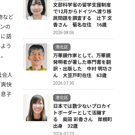
文部科学省の留学支援制度
で12月からドイツへ渡り移
物など
民問題を調査する 辻下 文
香さん 菊名在住 16歳
ンの
2026.08.06
うに話
いよう
港北区
る。
万華鏡作家として、万華鏡
発明者が著した専門書を翻
訳・出版した 中村 明功さ
社会人
ん 大豆戸町在住 63歳
2026.07.30
「爽快
の息子
港北区
日本では数少ないプロカイ
トボーダーとして活躍す
る 奥田 彩香さん 岸根町
出身 32歳
2026.07.23