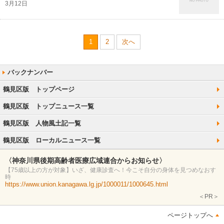
3月12日
1
2
次へ
鶴見区版 トップページ
鶴見区版 トップニュース一覧
鶴見区版 人物風土記一覧
鶴見区版 ローカルニュース一覧
〈神奈川県後期高齢者医療広域連合からお知らせ〉
【75歳以上の方が対象】いざ、健康診査へ！今こそ自分の身体を見つめなおす
時
https://www.union.kanagawa.lg.jp/1000011/1000645.html
＜PR＞
ページトップへ