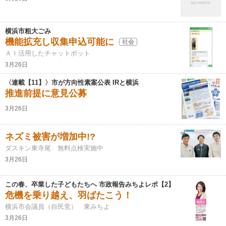
横浜市粗大ごみ
機能拡充し収集申込可能に
社会
ＡＩ活用したチャットボット
3月26日
〈連載【11】〉市が方向性素案公表 IRと横浜
推進前提に意見公募
3月26日
ネズミ被害が増加中!?
ダスキン東寺尾 無料点検実施中
3月26日
この春、卒業した子どもたちへ 市政報告みちよレポ【2】
危機を乗り越え、羽ばたこう！
横浜市会議員（自民党） 東みちよ
3月26日