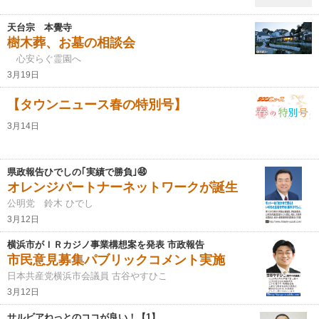
天台宗 本覺寺
樹木葬、お墓の相談会
心安らぐ霊園へ
3月19日
【タウンニュース春の特別号】
3月14日
県政報告ひでしの｢実績で勝負｣㊽
オレンジパートナーネットワークが誕生
公明党 鈴木 ひでし
3月12日
横浜市がＩＲカジノ事業構想案を発表 市政報告
市民意見募集パブリックコメント実施
日本共産党横浜市会議員 古谷やすひこ
3月12日
サルビアねっとのココが良い！【1】