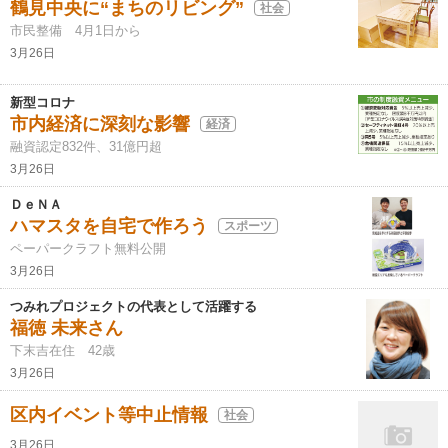
鶴見中央に“まちのリビング”
社会
市民整備 4月1日から
3月26日
新型コロナ
市内経済に深刻な影響
経済
融資認定832件、31億円超
3月26日
ＤｅＮＡ
ハマスタを自宅で作ろう
スポーツ
ペーパークラフト無料公開
3月26日
つみれプロジェクトの代表として活躍する
福徳 未来さん
下末吉在住 42歳
3月26日
区内イベント等中止情報
社会
3月26日