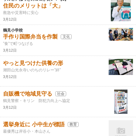
住民のメリットは「大」
救急や災害時に安心
3月12日
鶴見小学校
手作り国際弁当を作製
文化
”食”で町つなげる
3月12日
やっと見つけた供養の形
潮田山光永寺いのちのリレー”絆”
3月12日
自販機で地域見守る
社会
鶴見警察・キリン 防犯力向上へ協定
3月12日
選挙身近に 小中生が標語
教育
最優秀は岸谷小・本山さん