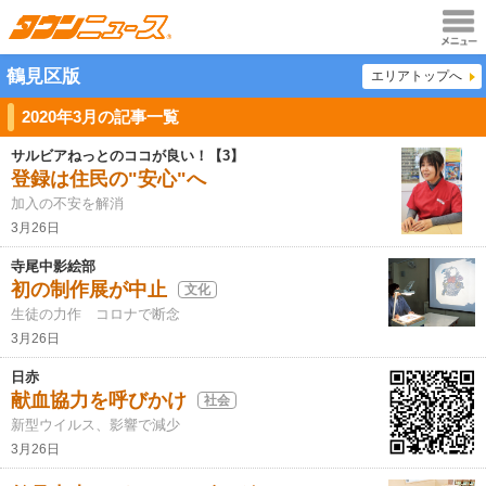
メニュ
鶴見区版
エリアトップへ
ー
2020年3月の記事一覧
サルビアねっとのココが良い！【3】
登録は住民の"安心"へ
加入の不安を解消
3月26日
寺尾中影絵部
初の制作展が中止
文化
生徒の力作 コロナで断念
3月26日
日赤
献血協力を呼びかけ
社会
新型ウイルス、影響で減少
3月26日