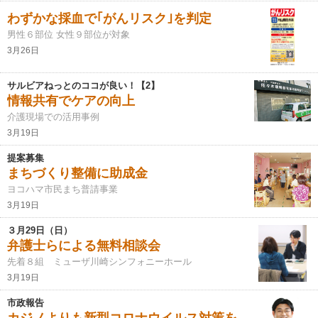
わずかな採血で｢がんリスク｣を判定
男性６部位 女性９部位が対象
3月26日
サルビアねっとのココが良い！【2】
情報共有でケアの向上
介護現場での活用事例
3月19日
提案募集
まちづくり整備に助成金
ヨコハマ市民まち普請事業
3月19日
３月29日（日）
弁護士らによる無料相談会
先着８組 ミューザ川崎シンフォニーホール
3月19日
市政報告