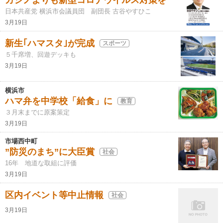
カジノよりも新型コロナウイルス対策を
日本共産党 横浜市会議員団 副団長 古谷やすひこ
3月19日
新生｢ハマスタ｣が完成
スポーツ
５千席増、回遊デッキも
3月19日
横浜市
ハマ弁を中学校「給食」に
教育
３月末までに原案策定
3月19日
市場西中町
”防災のまち”に大臣賞
社会
16年 地道な取組に評価
3月19日
区内イベント等中止情報
社会
3月19日