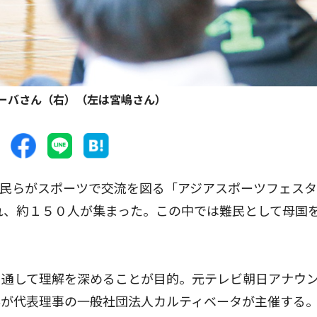
ーバさん（右）（左は宮嶋さん）
難民らがスポーツで交流を図る「アジアスポーツフェス
われ、約１５０人が集まった。この中では難民として母国
。
通して理解を深めることが目的。元テレビ朝日アナウ
んが代表理事の一般社団法人カルティベータが主催する