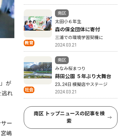
南区
太田小６年生
森の保全団体に寄付
三浦での環境学習契機に
教育
2024.03.21
南区
みなみ桜まつり
蒔田公園 ５年ぶり大舞台
タ」が
23､24日 模擬店やステージ
社会
2024.03.21
を逃れ
南区 トップニュースの記事を検
索
ンサー
。宮嶋