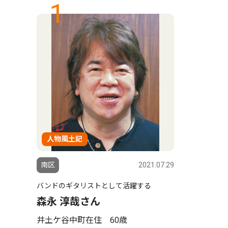
1
人物風土記
南区
2021.07.29
バンドのギタリストとして活躍する
森永 淳哉さん
井土ケ谷中町在住 60歳