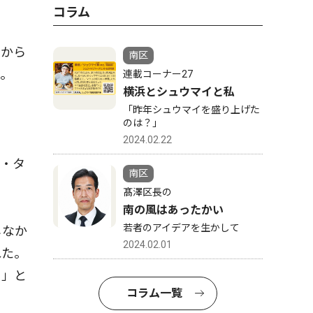
コラム
アから
南区
だ。
連載コーナー27
横浜とシュウマイと私
「昨年シュウマイを盛り上げた
のは？」
2024.02.22
・タ
南区
髙澤区長の
南の風はあったかい
若者のアイデアを生かして
じなか
2024.02.01
れた。
る」と
コラム一覧