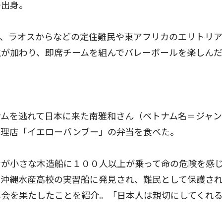
の出身。
、ラオスからなどの定住難民や東アフリカのエリトリ
生が加わり、即席チームを組んでバレーボールを楽しん
ムを逃れて日本に来た南雅和さん（ベトナム名＝ジャン
料理店「イエローバンブー」の弁当を食べた。
が小さな木造船に１００人以上が乗って命の危険を感
は沖縄水産高校の実習船に発見され、難民として保護さ
再会を果たしたことを紹介。「日本人は親切にしてくれ