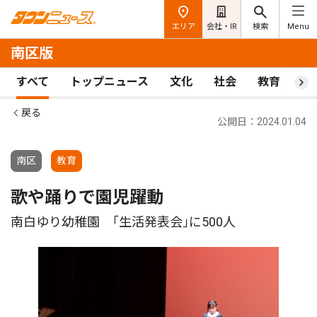
エリア
会社・IR
検索
Menu
南区版
すべて
トップニュース
文化
社会
教育
ス
戻る
公開日：2024.01.04
南区
教育
歌や踊りで園児躍動
南白ゆり幼稚園 ｢生活発表会｣に500人