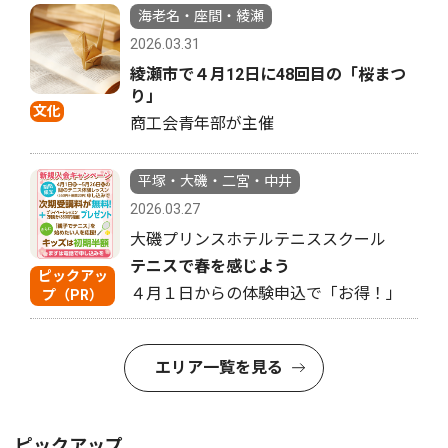
海老名・座間・綾瀬
2026.03.31
綾瀬市で４月12日に48回目の「桜まつ
り」
文化
商工会青年部が主催
平塚・大磯・二宮・中井
2026.03.27
大磯プリンスホテルテニススクール
テニスで春を感じよう
ピックアッ
４月１日からの体験申込で「お得！」
プ（PR）
エリア一覧を見る
ピックアップ