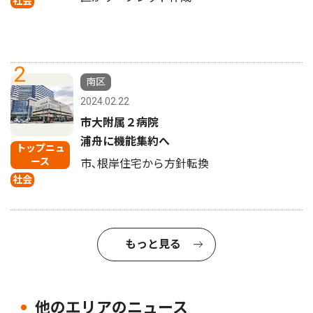
社会
2
南区
2024.02.22
市大附属２病院
浦舟に機能集約へ
トップニュ
ース
市､根岸住宅から方針転換
社会
もっと見る
他のエリアのニュース