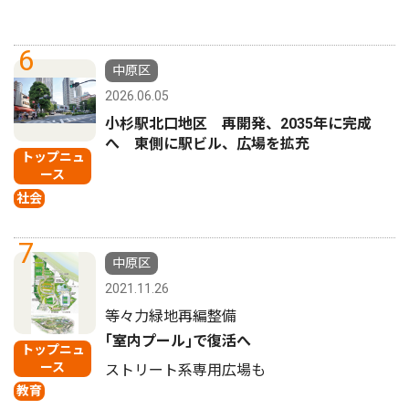
6
中原区
2026.06.05
小杉駅北口地区 再開発、2035年に完成
へ 東側に駅ビル、広場を拡充
トップニュ
ース
社会
7
中原区
2021.11.26
等々力緑地再編整備
｢室内プール｣で復活へ
トップニュ
ース
ストリート系専用広場も
教育