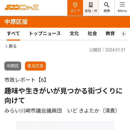
エリア
会社・IR
検索
Menu
中原区版
すべて
トップニュース
文化
社会
教育
ス
戻る
公開日：2024.01.01
中原区
意見広告
市政レポート【6】
趣味や生きがいが見つかる街づくりに
向けて
みらい川崎市議会議員団 いど きよたか（清貴）