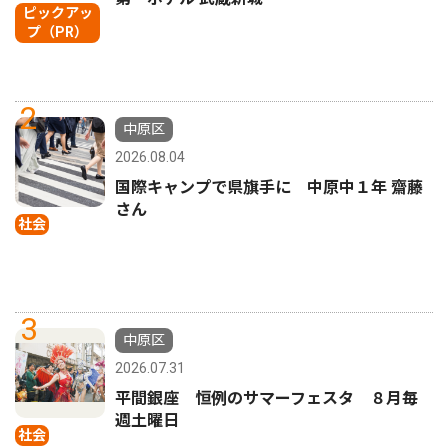
ピックアッ
プ（PR）
2
中原区
2026.08.04
国際キャンプで県旗手に 中原中１年 齋藤
さん
社会
3
中原区
2026.07.31
平間銀座 恒例のサマーフェスタ ８月毎
週土曜日
社会