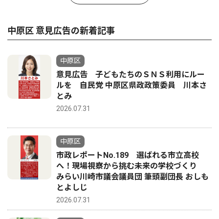
中原区 意見広告の新着記事
中原区
意見広告 子どもたちのＳＮＳ利用にルー
ルを 自民党 中原区県政政策委員 川本さ
とみ
2026.07.31
中原区
市政レポートNo.189 選ばれる市立高校
へ！現場視察から挑む未来の学校づくり
みらい川崎市議会議員団 筆頭副団長 おしも
とよしじ
2026.07.31