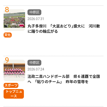
8
中原区
2026.07.31
丸子多摩川 ｢大盆おどり｣盛大に 河川敷
に踊りの輪広がる
文化
9
中原区
2026.07.24
法政二高ハンドボール部 県６連覇で全国
へ ｢粘りのチーム｣ 昨年の雪辱を
スポーツ
トップニュ
ース