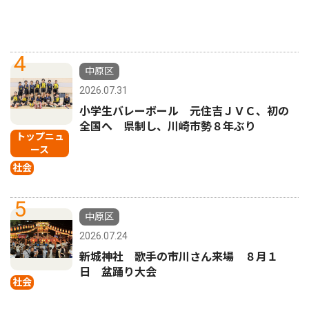
4
中原区
2026.07.31
小学生バレーボール 元住吉ＪＶＣ、初の
全国へ 県制し、川崎市勢８年ぶり
トップニュ
ース
社会
5
中原区
2026.07.24
新城神社 歌手の市川さん来場 ８月１
日 盆踊り大会
社会