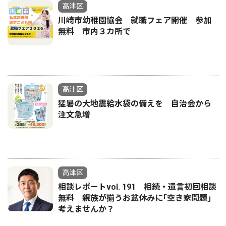
高津区
川崎市幼稚園協会 就職フェア開催 参加
無料 市内３カ所で
高津区
猛暑の大地震給水袋の備えを 自治会から
注文急増
高津区
相談レポートvol. 191 相続・遺言初回相談
無料 親族が揃うお盆休みに｢空き家問題｣
考えませんか？