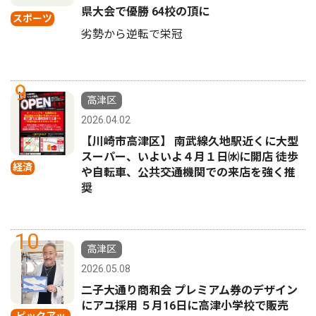
県大会で優勝 64校の頂に
スポーツ
劣勢から逆転で栄冠
9
高津区
2026.04.02
【川崎市高津区】 南武線久地駅近くに大型
スーパー、いよいよ４月１日㈬に開店 徒歩
経済
や自転車、公共交通機関での来店を強く推
奨
10
高津区
2026.05.08
二子大通り商和会 プレミアム券のデザイン
にアユ採用 ５月16日に高津小学校で販売
ピックアッ