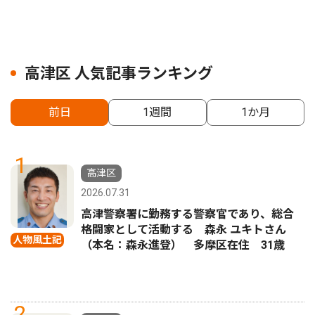
高津区 人気記事ランキング
前日
1週間
1か月
1
高津区
2026.07.31
高津警察署に勤務する警察官であり、総合
格闘家として活動する 森永 ユキトさん
人物風土記
（本名：森永進登） 多摩区在住 31歳
2