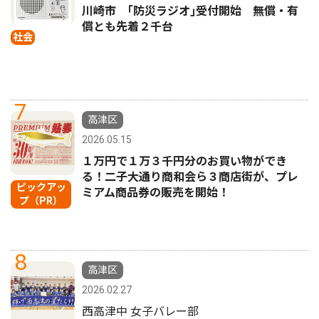
川崎市 ｢防災ラジオ｣受付開始 無償・有
償とも先着２千台
社会
7
高津区
2026.05.15
１万円で１万３千円分のお買い物ができ
る！二子大通り商和会ら３商店街が、プレ
ピックアッ
ミアム商品券の販売を開始！
プ（PR）
8
高津区
2026.02.27
西高津中 女子バレー部