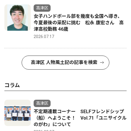
高津区
女子ハンドボール部を幾度も全国へ導き、
今夏最後の采配に挑む 松永 康宏さん 高
津高校勤務 46歳
2026.07.17
高津区 人物風土記の記事を検索
コラム
高津区
不定期連載コーナー SELFフレンドシップ
（船）へようこそ！ Vol.71「ユニサイクル
のがわ」について