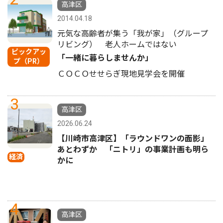
高津区
2014.04.18
元気な高齢者が集う「我が家」（グループ
リビング） 老人ホームではない
ピックアッ
「一緒に暮らしませんか」
プ（PR）
ＣＯＣＯせせらぎ現地見学会を開催
3
高津区
2026.06.24
【川崎市高津区】「ラウンドワンの面影」
あとわずか 「ニトリ」の事業計画も明ら
経済
かに
4
高津区