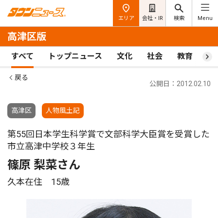
エリア
会社・IR
検索
Menu
高津区版
すべて
トップニュース
文化
社会
教育
ス
戻る
公開日：2012.02.10
高津区
人物風土記
第55回日本学生科学賞で文部科学大臣賞を受賞した
市立高津中学校３年生
篠原 梨菜さん
久本在住 15歳