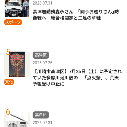
2026.07.31
高津署勤務森永さん ｢闘うお巡りさん｣防
衛戦へ 総合格闘家と二足の草鞋
スポーツ
5
高津区
2026.07.25
【川崎市高津区】7月25日（土）に予定され
ていた多摩川河川敷の 「点火祭」、荒天
文化
予報受け中止に
6
高津区
2026.07.31