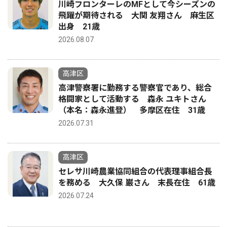
川崎フロンターレのMFとして今シーズンの
飛躍が期待される 大関 友翔さん 麻生区
出身 21歳
2026.08.07
高津区
高津警察署に勤務する警察官であり、総合
格闘家として活動する 森永 ユキトさん
（本名：森永進登） 多摩区在住 31歳
2026.07.31
高津区
セレサ川崎農業協同組合の代表理事組合長
を務める 大久保 巌さん 末長在住 61歳
2026.07.24