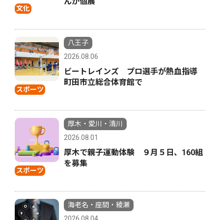
んが個展
文化
八王子
2026.08.06
ビートレインズ プロ選手が熱血指導
町田市立総合体育館で
スポーツ
厚木・愛川・清川
2026.08.01
厚木で親子運動体験 ９月５日、160組
を募集
スポーツ
海老名・座間・綾瀬
2026.08.04