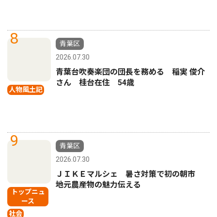
8
青葉区
2026.07.30
青葉台吹奏楽団の団長を務める 稲実 俊介
さん 桂台在住 54歳
人物風土記
9
青葉区
2026.07.30
ＪＩＫＥマルシェ 暑さ対策で初の朝市
地元農産物の魅力伝える
トップニュ
ース
社会