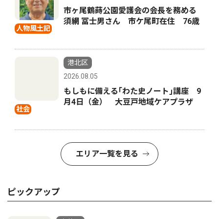
市ヶ尾鶴蒔公園愛護会の会長を務める
須網 冨士男さん 市ケ尾町在住 76歳
人物風土記
港北区
2026.08.05
もしもに備える｢わた史ノート｣講座 9
月4日（金） 大豆戸地域ケアプラザ
社会
エリア一覧を見る
ピックアップ