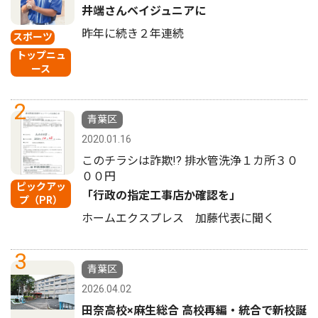
井端さんベイジュニアに
昨年に続き２年連続
スポーツ
トップニュ
ース
2
青葉区
2020.01.16
このチラシは詐欺!? 排水管洗浄１カ所３０
００円
ピックアッ
「行政の指定工事店か確認を」
プ（PR）
ホームエクスプレス 加藤代表に聞く
3
青葉区
2026.04.02
田奈高校×麻生総合 高校再編・統合で新校誕