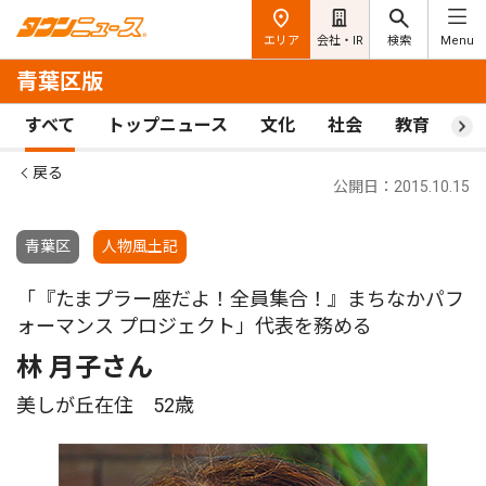
エリア
会社・IR
検索
Menu
青葉区版
すべて
トップニュース
文化
社会
教育
ス
戻る
公開日：2015.10.15
青葉区
人物風土記
「『たまプラー座だよ！全員集合！』まちなかパフ
ォーマンス プロジェクト」代表を務める
林 月子さん
美しが丘在住 52歳