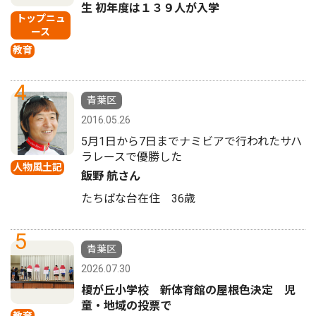
生 初年度は１３９人が入学
トップニュ
ース
教育
4
青葉区
2016.05.26
5月1日から7日までナミビアで行われたサハ
ラレースで優勝した
人物風土記
飯野 航さん
たちばな台在住 36歳
5
青葉区
2026.07.30
榎が丘小学校 新体育館の屋根色決定 児
童・地域の投票で
教育