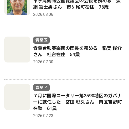
市ヶ尾鶴蒔公園愛護会の会長を務める 須
網 冨士男さん 市ケ尾町在住 76歳
2026.08.06
青葉区
青葉台吹奏楽団の団長を務める 稲実 俊介
さん 桂台在住 54歳
2026.07.30
青葉区
７月に国際ロータリー第2590地区のガバナ
ーに就任した 宮田 彰久さん 南区吉野町
在勤 61歳
2026.07.23