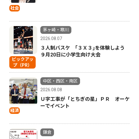
社会
茅ヶ崎・寒川
2026.08.07
３人制バスケ ｢３Ｘ３｣を体験しよう
９月20日に小学生向け大会
ピックアッ
プ（PR）
中区・西区・南区
2026.08.08
Ｕ字工事が「とちぎの星」ＰＲ オーケ
ーでイベント
経済
鎌倉