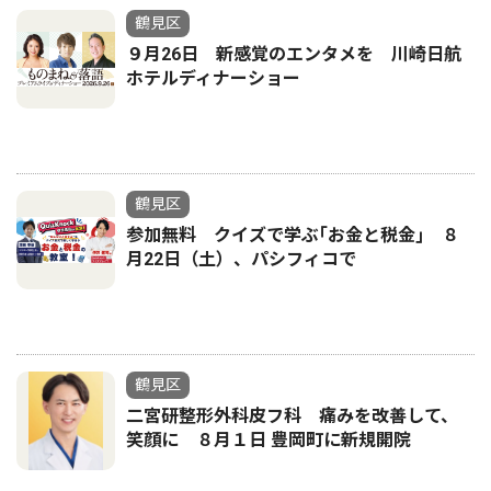
鶴見区
９月26日 新感覚のエンタメを 川崎日航
ホテルディナーショー
鶴見区
参加無料 クイズで学ぶ｢お金と税金｣ ８
月22日（土）、パシフィコで
鶴見区
二宮研整形外科皮フ科 痛みを改善して、
笑顔に ８月１日 豊岡町に新規開院