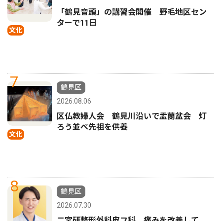
「鶴見音頭」の講習会開催 野毛地区セン
ターで11日
文化
7
鶴見区
2026.08.06
区仏教婦人会 鶴見川沿いで盂蘭盆会 灯
ろう並べ先祖を供養
文化
8
鶴見区
2026.07.30
二宮研整形外科皮フ科 痛みを改善して、