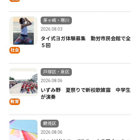
茅ヶ崎・寒川
2026.08.03
タイ式ヨガ体験募集 勤労市民会館で全
５回
社会
戸塚区・泉区
2026.08.06
いずみ野 夏祭りで新校歌披露 中学生
が演奏
教育
鶴見区
2026.08.06