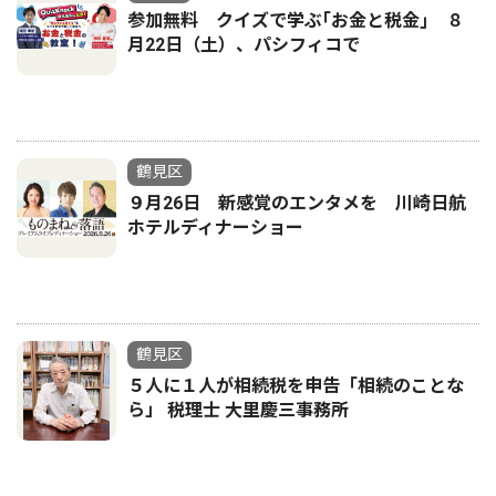
参加無料 クイズで学ぶ｢お金と税金｣ ８
月22日（土）、パシフィコで
鶴見区
９月26日 新感覚のエンタメを 川崎日航
ホテルディナーショー
鶴見区
５人に１人が相続税を申告「相続のことな
ら」 税理士 大里慶三事務所