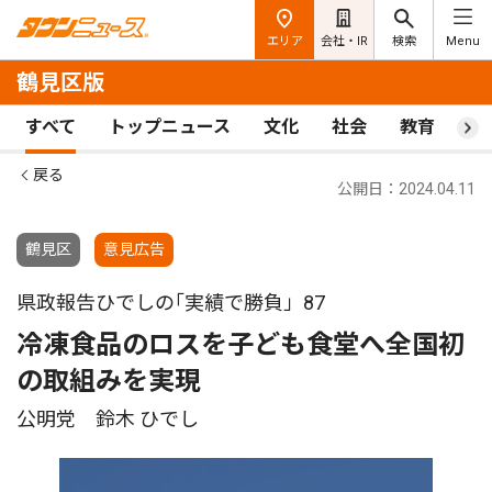
エリア
会社・IR
検索
Menu
鶴見区版
すべて
トップニュース
文化
社会
教育
ス
戻る
公開日：2024.04.11
鶴見区
意見広告
県政報告ひでしの｢実績で勝負」87
冷凍食品のロスを子ども食堂へ全国初
の取組みを実現
公明党 鈴木 ひでし