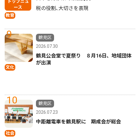
トップニュ
ース
税の役割､大切さを表現
教育
9
鶴見区
2026.07.30
鶴見公会堂で夏祭り ８月16日、地域団体
が出演
文化
10
鶴見区
2026.07.23
中距離電車を鶴見駅に 期成会が総会
社会