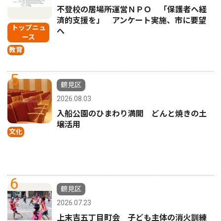
不登校の居場所運営ＮＰＯ 「保護者へ経
済的支援を」 アンケート実施、市に要望
トップニュ
へ
ース
教育
5
鶴見区
2026.08.03
入船公園のひまわり満開 どんと焼きの土
壌活用
文化
6
鶴見区
2026.07.23
上末吉五丁目町会 子ども主体の消火訓練