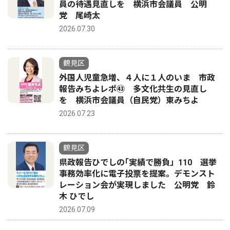
員の待遇見直しを 横浜市会議員 公明
党 尾崎太
2026.07.30
鶴見区
外国人児童急増、４人に１人のいま 市政
報告みちよレポ㊸ 多文化共生の見直し
を 横浜市会議員（自民党）東みちよ
2026.07.23
鶴見区
県政報告ひでしの｢実績で勝負」110 選挙
事務効率化に電子投票を提案。デモンスト
レーション会が実現しました 公明党 鈴
木 ひでし
2026.07.09