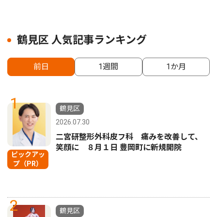
鶴見区 人気記事ランキング
前日
1週間
1か月
1
鶴見区
2026.07.30
二宮研整形外科皮フ科 痛みを改善して、
笑顔に ８月１日 豊岡町に新規開院
ピックアッ
プ（PR）
2
鶴見区