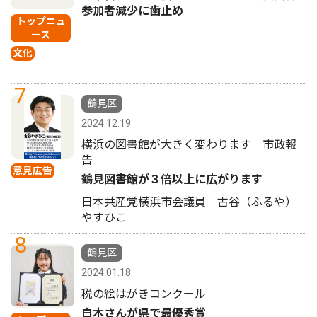
参加者減少に歯止め
トップニュ
ース
文化
7
鶴見区
2024.12.19
横浜の図書館が大きく変わります 市政報
告
意見広告
鶴見図書館が３倍以上に広がります
日本共産党横浜市会議員 古谷（ふるや）
やすひこ
8
鶴見区
2024.01.18
税の絵はがきコンクール
白木さんが県で最優秀賞