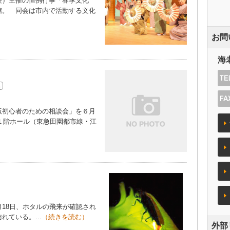
）主催の恒例行事「春季文化
館。 同会は市内で活動する文化
お問
海
初心者のための相談会」を６月
社１階ホール（東急田園都市線・江
18日、ホタルの飛来が確認され
ている。...
（続きを読む）
外部