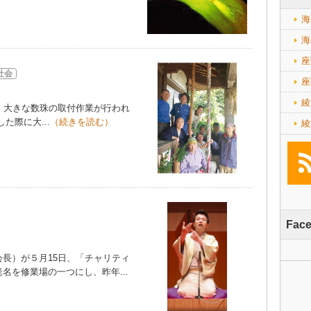
海
海
座
社会
座
綾
、大きな数珠の取付作業が行われ
際に大...
（続きを読む）
綾
Fac
長）が５月15日、「チャリティ
名を修業場の一つにし、昨年...