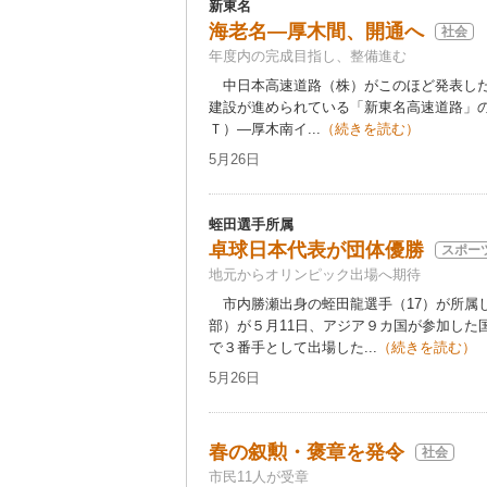
新東名
海老名―厚木間、開通へ
社会
年度内の完成目指し、整備進む
中日本高速道路（株）がこのほど発表した
建設が進められている「新東名高速道路」
Ｔ）―厚木南イ...
（続きを読む）
5月26日
蛭田選手所属
卓球日本代表が団体優勝
スポー
地元からオリンピック出場へ期待
市内勝瀬出身の蛭田龍選手（17）が所属
部）が５月11日、アジア９カ国が参加した
で３番手として出場した...
（続きを読む）
5月26日
春の叙勲・褒章を発令
社会
市民11人が受章