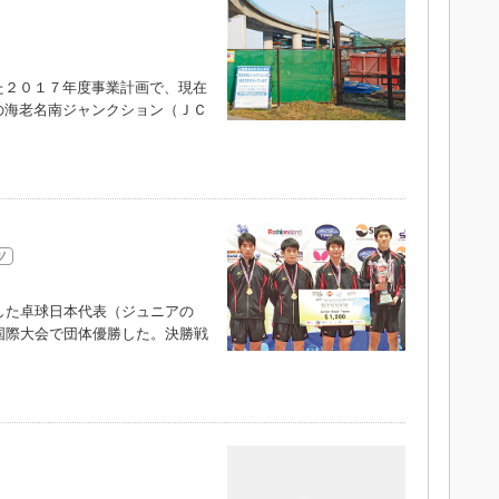
２０１７年度事業計画で、現在
の海老名南ジャンクション（ＪＣ
ツ
した卓球日本代表（ジュニアの
国際大会で団体優勝した。決勝戦