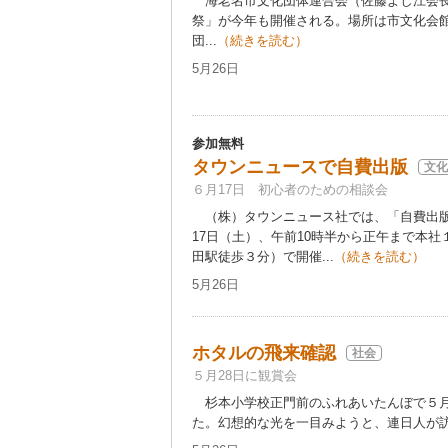
海老名市文化団体連合会（佐藤よし江会長
祭」が今年も開催される。場所は市文化会
団...
（続きを読む）
5月26日
参加無料
タウンニュースで自費出版
文化
６月17日 初心者のための相談会
（株）タウンニュース社では、「自費出版
17日（土）、午前10時半から正午まで本
田駅徒歩３分）で開催...
（続きを読む）
5月26日
ホタルの飛来確認
社会
５月28日に観賞会
杉本小学校正門前のふれあいたんぼで５月
た。幻想的な光を一目みようと、連日人が訪れ