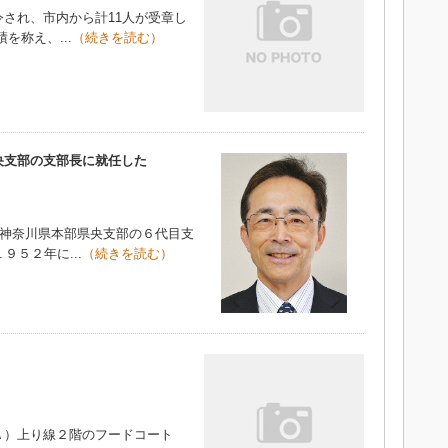
され、市内から計11人が受章し
称え、...
（続きを読む）
央支部の支部長に就任した
会神奈川県本部県央支部の６代目支
９５２年に...
（続きを読む）
）上り線２階のフードコート