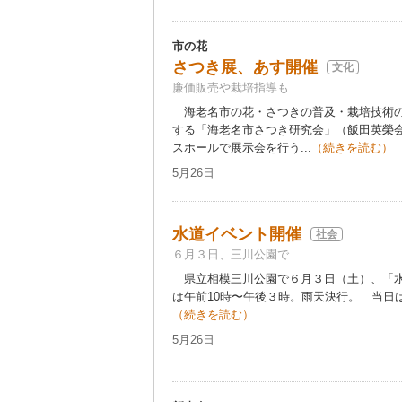
市の花
さつき展、あす開催
文化
廉価販売や栽培指導も
海老名市の花・さつきの普及・栽培技術の
する「海老名市さつき研究会」（飯田英榮
スホールで展示会を行う...
（続きを読む）
5月26日
水道イベント開催
社会
６月３日、三川公園で
県立相模三川公園で６月３日（土）、「水
は午前10時〜午後３時。雨天決行。 当日は
（続きを読む）
5月26日