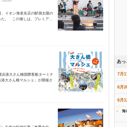
日、イオン海老名店の駅側太陽の
た。 この催しは、プレミア...
あっ
7月1
横浜港大さん橋国際客船ターミナ
浜港大さん橋マルシェ」が開催さ
6月2
6月1
海