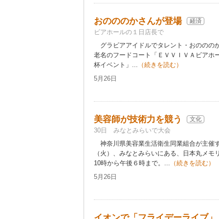
おのののかさんが登場
経済
ビアホールの１日店長で
グラビアアイドルでタレント・おのののか
老名のフードコート「ＥＶＶＩＶＡビアホ
杯イベント」...
（続きを読む）
5月26日
美容師が技術力を競う
文化
30日 みなとみらいで大会
神奈川県美容業生活衛生同業組合が主催す
（火）、みなとみらいにある、日本丸メモ
10時から午後６時まで。...
（続きを読む）
5月26日
イオンで「フライデーライブ」