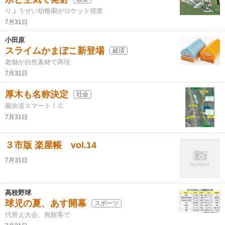
りょうせい幼稚園がロケット授業
7月31日
小田原
スライムかまぼこ新登場
経済
老舗が自然素材で再現
7月31日
厚木も名称決定
社会
圏央道スマートＩＣ
7月31日
３市版 楽屋帳 vol.14
7月31日
高校野球
球児の夏、あす開幕
スポーツ
代替え大会、無観客で