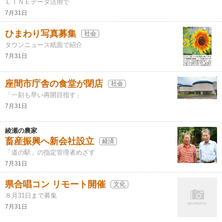
ＬＩＮＥデータ活用で
7月31日
ひまわり写真募集
社会
タウンニュース紙面で紹介
7月31日
座間市庁舎の食堂が閉店
社会
「一刻も早い再開目指す」
7月31日
綾瀬の農家
畜産振興へ新会社設立
経済
「道の駅」の指定管理者めざす
7月31日
県合唱コン リモート開催
文化
８月31日まで募集
7月31日