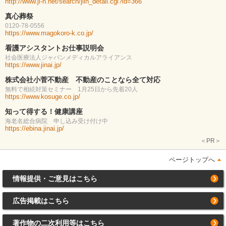
http://www.ji-n.net/search/jiin_detail.cgi?id=366
真心葬祭
0120-78-0556
https://www.magokoro-k.co.jp/
看護アシスタントお仕事説明会
社会医療法人ジャパンメディカルアライアンス
https://www.jinai.jp/
株式会社小菅不動産 不動産のことなら全て対応
無料で相続対策セミナー 1月25日から先着20人
https://www.kosuge.co.jp/
知って得する！健康講座
海老名総合病院 申し込み受け付け中
https://ebina.jinai.jp/
＜PR＞
ページトップへ
情報提供・ご意見はこちら
広告掲載はこちら
著作物の二次利用等はこちら