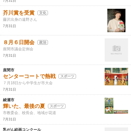
7月31日
芥川賞を受賞
文化
藤沢出身の遠野さん
7月31日
８月６日開会
政治
座間市議会定例会
7月31日
座間市
センターコートで熱戦
スポーツ
７月18日から中学生が市大会
7月31日
綾瀬市
輝いた、最後の夏
スポーツ
市教委会、校長会、地域が花道
7月31日
乳がん絵画コンクール