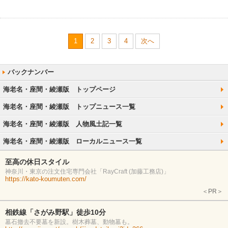
1
2
3
4
次へ
海老名・座間・綾瀬版 トップページ
海老名・座間・綾瀬版 トップニュース一覧
海老名・座間・綾瀬版 人物風土記一覧
海老名・座間・綾瀬版 ローカルニュース一覧
至高の休日スタイル
神奈川・東京の注文住宅専門会社「RayCraft (加藤工務店)」
https://kato-koumuten.com/
＜PR＞
相鉄線「さがみ野駅」徒歩10分
墓石撤去不要墓を新設。樹木葬墓、動物墓も。