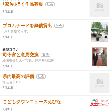
｢家族｣描く作品募集
社会
7月31日
プロムナードを無償貸出
社会
｢扇町青空てらす｣
7月31日
新型コロナ
司令官と意見交換
政治
綾瀬市長と大和市長、厚木基地訪問
7月31日
県内最高の評価
社会
海老名市ＨＰ
7月31日
こどもタウンニュースえびな
7月31日