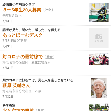
綾瀬市少年消防クラブ
３〜5年生20人募集
社会
来年度新設へ
7月31日
記者が見た、聞いた、感じた、を伝える
あっとほーむデスク
7月31日0:00更新
7月31日
対コロナの最前線で
社会
海老名市の保健師、変化に警鐘も
7月31日
畑のコキアに顔をつけ、見る人を楽しませている
萩原 英輔さん
海老名市国分北在住 79歳
7月31日
科学教室
水と空気で発射
教育