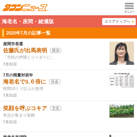
メニュ
海老名・座間・綾瀬版
エリアトップへ
ー
2020年7月の記事一覧
座間市長選
佐藤氏が出馬表明
政治
「市民の声聞くリーダーに」
7月31日
7月の雨量対前年
海老名で3.６倍に
社会
時間10ミリ以上が急増
7月31日
笑顔を呼ぶコキア
文化
有志が集まり装飾
7月31日