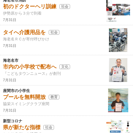
海老名市消防
初のドクターヘリ訓練
社会
伊勢原から３分で到着
7月31日
タイへ介護用品を
社会
海老名ＲＣが寄付呼びかけ
7月31日
海老名市
市内の小学校で配布へ
文化
『こどもタウンニュース』が創刊
7月31日
座間市の小学生
プールを無料開放
教育
協栄スイミングクラブ座間
7月31日
新型コロナ
県が新たな指標
社会