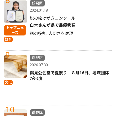
8
鶴見区
2024.01.18
税の絵はがきコンクール
白木さんが県で最優秀賞
トップニュ
ース
税の役割､大切さを表現
教育
9
鶴見区
2026.07.30
鶴見公会堂で夏祭り ８月16日、地域団体
が出演
文化
10
鶴見区