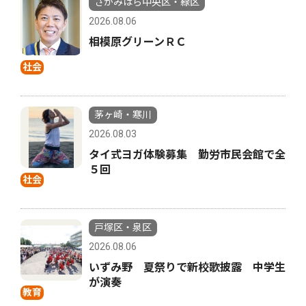
さがみはら中央区・緑区
2026.08.06
相模原グリーンＲＣ
社会
茅ヶ崎・寒川
2026.08.03
タイ式ヨガ体験募集 勤労市民会館で全
５回
社会
戸塚区・泉区
2026.08.06
いずみ野 夏祭りで新校歌披露 中学生
が演奏
教育