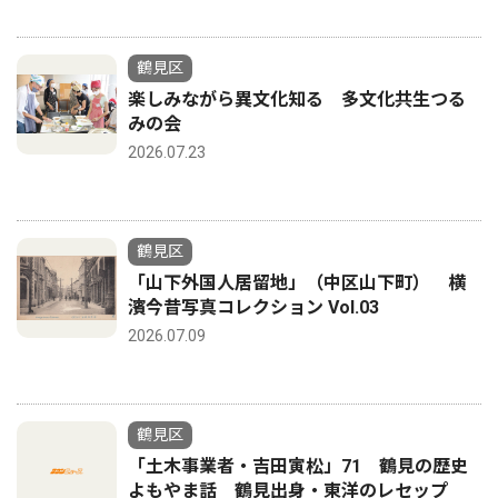
鶴見区
楽しみながら異文化知る 多文化共生つる
みの会
2026.07.23
鶴見区
「山下外国人居留地」（中区山下町） 横
濱今昔写真コレクション Vol.03
2026.07.09
鶴見区
「土木事業者・吉田寅松」71 鶴見の歴史
よもやま話 鶴見出身・東洋のレセップ