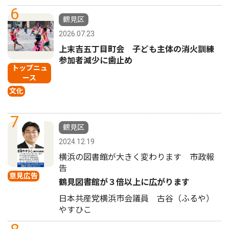
6
鶴見区
2026.07.23
上末吉五丁目町会 子ども主体の消火訓練
参加者減少に歯止め
トップニュ
ース
文化
7
鶴見区
2024.12.19
横浜の図書館が大きく変わります 市政報
告
意見広告
鶴見図書館が３倍以上に広がります
日本共産党横浜市会議員 古谷（ふるや）
やすひこ