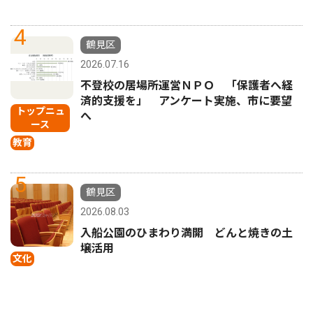
4
鶴見区
2026.07.16
不登校の居場所運営ＮＰＯ 「保護者へ経
済的支援を」 アンケート実施、市に要望
トップニュ
へ
ース
教育
5
鶴見区
2026.08.03
入船公園のひまわり満開 どんと焼きの土
壌活用
文化