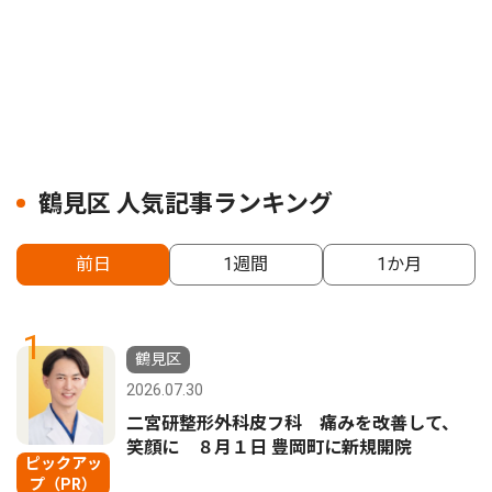
鶴見区 人気記事ランキング
前日
1週間
1か月
1
鶴見区
2026.07.30
二宮研整形外科皮フ科 痛みを改善して、
笑顔に ８月１日 豊岡町に新規開院
ピックアッ
プ（PR）