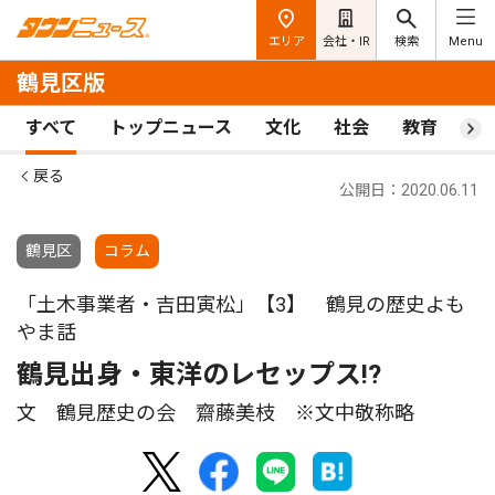
エリア
会社・IR
検索
Menu
鶴見区版
すべて
トップニュース
文化
社会
教育
ス
戻る
公開日：2020.06.11
鶴見区
コラム
「土木事業者・吉田寅松」【3】 鶴見の歴史よも
やま話
鶴見出身・東洋のレセップス!?
文 鶴見歴史の会 齋藤美枝 ※文中敬称略