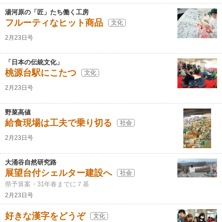
湯河原の「匠」たち働く工房
フルーティなヒット商品
文化
2月23日号
「日本の伝統文化」
桃源台駅にこたつ
文化
2月23日号
野菜高値
給食現場は工夫で乗り切る
社会
2月23日号
大涌谷自然研究路
展望台付シェルター建設へ
社会
県予算案・31年春までに７基
2月23日号
好きな漢字をどうぞ
文化