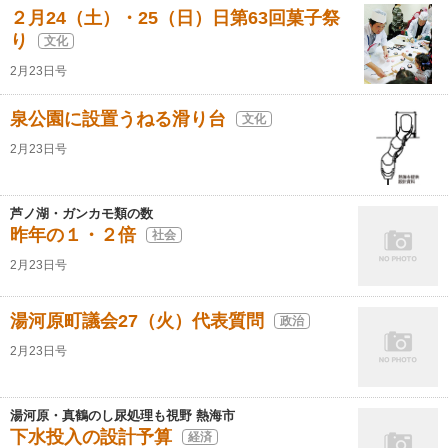
２月24（土）・25（日）日第63回菓子祭
り
文化
2月23日号
泉公園に設置うねる滑り台
文化
2月23日号
芦ノ湖・ガンカモ類の数
昨年の１・２倍
社会
2月23日号
湯河原町議会27（火）代表質問
政治
2月23日号
湯河原・真鶴のし尿処理も視野 熱海市
下水投入の設計予算
経済