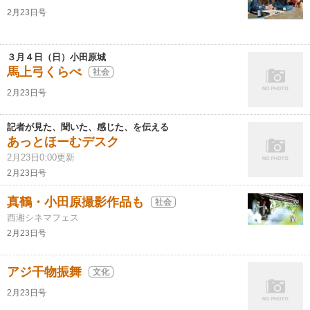
2月23日号
３月４日（日）小田原城
馬上弓くらべ
社会
2月23日号
記者が見た、聞いた、感じた、を伝える
あっとほーむデスク
2月23日0:00更新
2月23日号
真鶴・小田原撮影作品も
社会
西湘シネマフェス
2月23日号
アジ干物振舞
文化
2月23日号