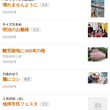
壊れませんように
社会
2月23日号
サイズ大きめ
明治のお雛様
社会
2月23日号
離宮跡地に300本の桜
恩賜箱根公園
2月23日号
力合わせて
麺にコシ
教育
2月23日号
２月25日（日）
地球市民フェスタ
文化