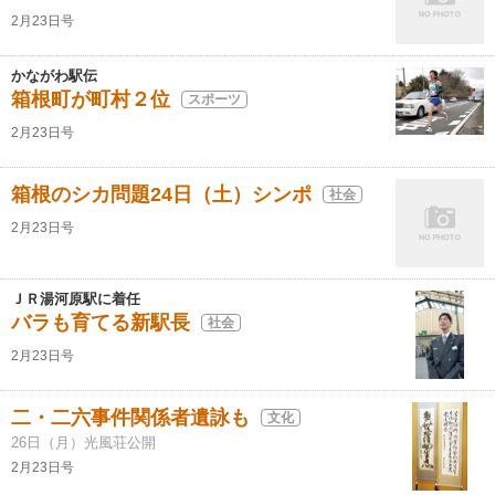
2月23日号
かながわ駅伝
箱根町が町村２位
スポーツ
2月23日号
箱根のシカ問題24日（土）シンポ
社会
2月23日号
ＪＲ湯河原駅に着任
バラも育てる新駅長
社会
2月23日号
二・二六事件関係者遺詠も
文化
26日（月）光風荘公開
2月23日号