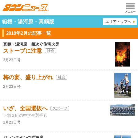
メニュ
箱根・湯河原・真鶴版
エリアトップへ
ー
2018年2月の記事一覧
真鶴・湯河原 相次ぐ住宅火災
ストーブに注意
社会
2月23日号
梅の宴、盛り上がれ
社会
2月23日号
いざ、全国選抜へ
スポーツ
下郡３町の中学生選手も
2月23日号
バレンタインの岩海岸