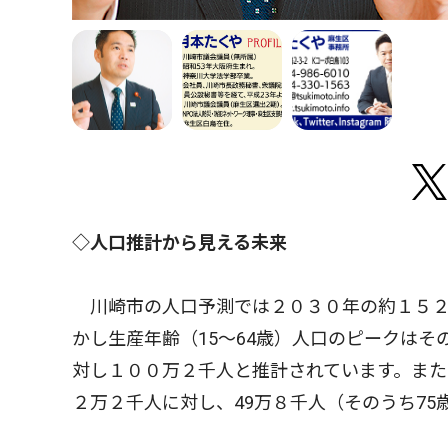
◇人口推計から見える未来
川崎市の人口予測では２０３０年の約１５２
かし生産年齢（15〜64歳）人口のピークは
対し１００万２千人と推計されています。また
２万２千人に対し、49万８千人（そのうち75