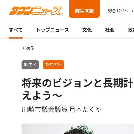
麻生区版
総合TOPへ
すべて
トップニュース
文化
社会
教
戻る
麻生区
意見広告
将来のビジョンと長期計
えよう〜
川崎市議会議員 月本たくや