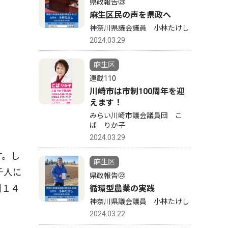
県政報告㉓
麻生区民の声を県政へ
神奈川県議会議員 小林たけし
2024.03.29
麻生区
連載110
川崎市は市制100周年を迎
えます！
みらい川崎市議会議員団 こ
ば りか子
2024.03.29
す。し
麻生区
千人に
県政報告㉒
測１４
循環型農業の実践
神奈川県議会議員 小林たけし
2024.03.22