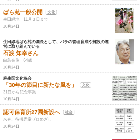
ばら苑一般公開
文化
生田緑地 11月３日まで
10月24日
生田緑地ばら苑の園長として、バラの管理育成や施設の運
営に取り組んでいる
石渡 知幸さん
白鳥在住 64歳
10月24日
麻生区文化協会
「30年の節目に新たな風を」
文化
31日から記念事業
10月24日
認可保育所27園新設へ
社会
来春、待機児童ゼロめざし
10月24日