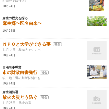
即売会では行列も
10月24日
麻生の歴史を探る
麻生郷〜区名由来〜
10月24日
ＮＰＯと大学ができる事
社会
11月２日 和光大でシンポ
10月24日
自治研市職労
市の財政白書発行
社会
統一地方選の判断材料にも
10月24日
麻生消防署
放火火災どう防ぐ
社会
11月28日 防止教室
10月24日