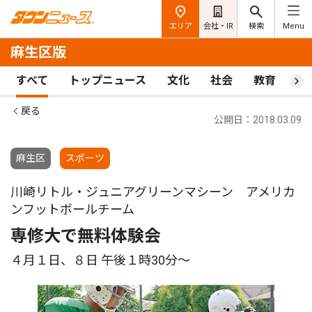
エリア
会社・IR
検索
Menu
麻生区版
すべて
トップニュース
文化
社会
教育
ス
戻る
公開日：2018.03.09
麻生区
スポーツ
川崎リトル・ジュニアグリーンマシーン アメリカ
ンフットボールチーム
専修大で無料体験会
４月１日、８日 午後１時30分〜