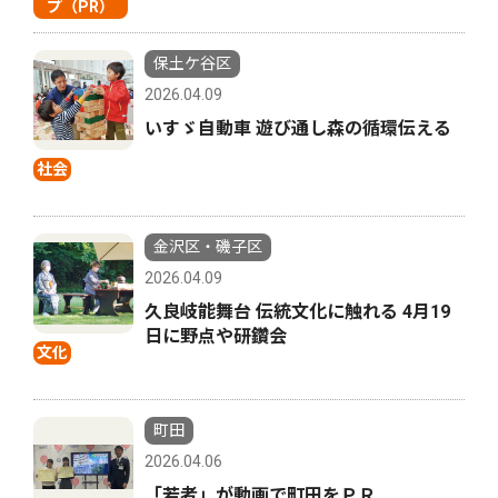
プ（PR）
保土ケ谷区
2026.04.09
いすゞ自動車 遊び通し森の循環伝える
社会
金沢区・磯子区
2026.04.09
久良岐能舞台 伝統文化に触れる 4月19
日に野点や研鑽会
文化
町田
2026.04.06
「若者」が動画で町田をＰＲ