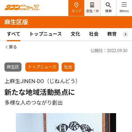
エリア
会社・IR
検索
Menu
麻生区版
すべて
トップニュース
文化
社会
教育
ス
戻る
公開日：2022.09.30
麻生区
トップニュース
社会
上麻生JINEN-DO（じねんどう）
新たな地域活動拠点に
多様な人のつながり創出