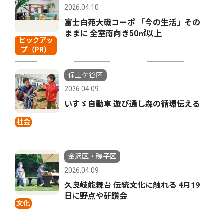
2026.04.10
富士白苑大磯コーポ 「今の生活」その
ままに 全室南向き50㎡以上
ピックアッ
プ（PR）
保土ケ谷区
2026.04.09
いすゞ自動車 遊び通し森の循環伝える
社会
金沢区・磯子区
2026.04.09
久良岐能舞台 伝統文化に触れる 4月19
日に野点や研鑽会
文化