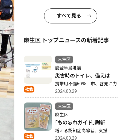
すべて見る
麻生区 トップニュースの新着記事
麻生区
能登半島地震
災害時のトイレ、備えは
携帯用不備60％ 市、啓発に力
社会
2024.03.29
麻生区
麻生区
｢もの忘れガイド｣刷新
増える認知症高齢者、支援
社会
2024.03.29