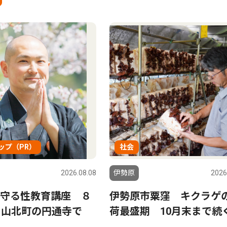
ップ（PR）
社会
2026.08.08
伊勢原
2026
守る性教育講座 ８
伊勢原市粟窪 キクラゲ
、山北町の円通寺で
荷最盛期 10月末まで続