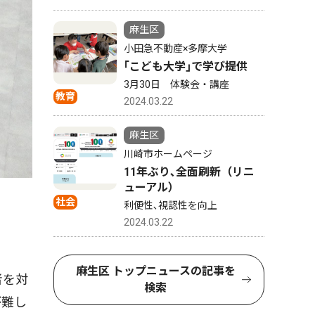
麻生区
小田急不動産×多摩大学
｢こども大学｣で学び提供
3月30日 体験会・講座
教育
2024.03.22
麻生区
川崎市ホームページ
11年ぶり､全面刷新（リニ
ューアル）
社会
利便性､視認性を向上
2024.03.22
麻生区 トップニュースの記事を
者を対
検索
が難し