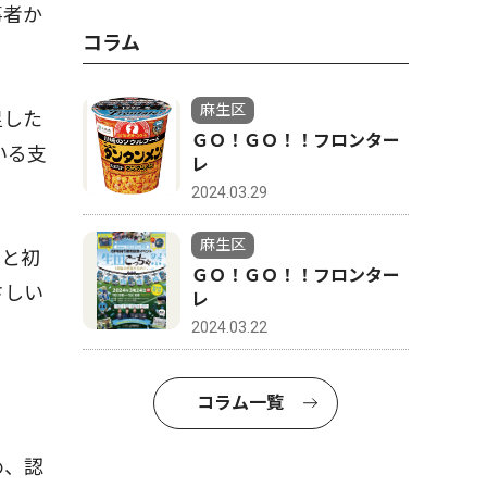
事者か
コラム
麻生区
足した
ＧＯ！ＧＯ！！フロンター
いる支
レ
2024.03.29
麻生区
、と初
ＧＯ！ＧＯ！！フロンター
さしい
レ
2024.03.22
コラム一覧
め、認