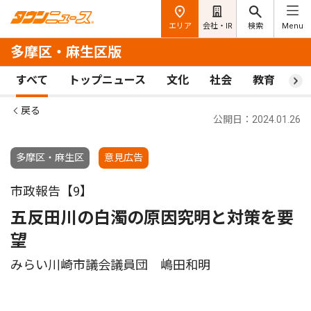
エリア
会社・IR
検索
Menu
多摩区・麻生区版
すべて
トップニュース
文化
社会
教育
ス
戻る
公開日：2024.01.26
多摩区・麻生区
意見広告
市政報告【9】
五反田川の白濁の原因究明と対策を要
望
みらい川崎市議会議員団 嶋田和明