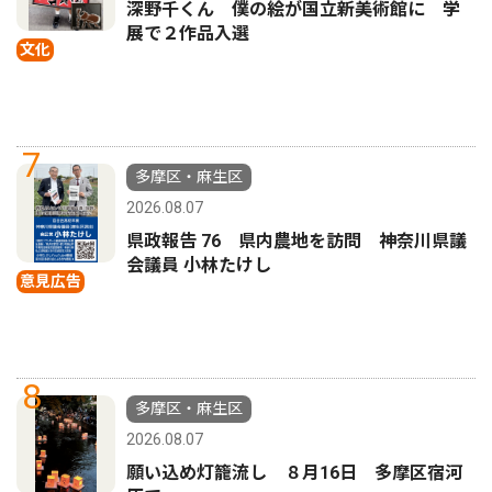
深野千くん 僕の絵が国立新美術館に 学
展で２作品入選
文化
7
多摩区・麻生区
2026.08.07
県政報告 76 県内農地を訪問 神奈川県議
会議員 小林たけし
意見広告
8
多摩区・麻生区
2026.08.07
願い込め灯籠流し ８月16日 多摩区宿河