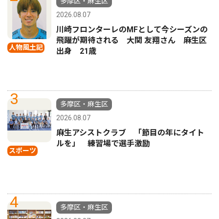
多摩区・麻生区
2026.08.07
川崎フロンターレのMFとして今シーズンの
飛躍が期待される 大関 友翔さん 麻生区
人物風土記
出身 21歳
3
多摩区・麻生区
2026.08.07
麻生アシストクラブ 「節目の年にタイト
ルを」 練習場で選手激励
スポーツ
4
多摩区・麻生区