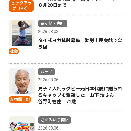
ピックアッ
８月20日まで
プ（PR）
茅ヶ崎・寒川
2026.08.03
タイ式ヨガ体験募集 勤労市民会館で全
５回
社会
八王子
2026.08.06
男子７人制ラグビー元日本代表に贈られ
るキャップを受領した 山下 浩さん
人物風土記
谷野町在住 71歳
さがみはら南区
2026.08.06