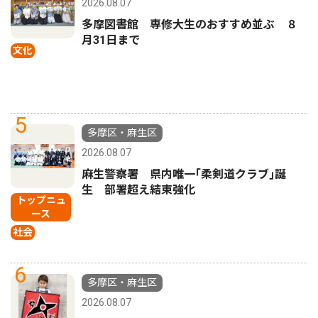
2026.08.07
多摩図書館 専修大生のおすすめ並ぶ ８
月31日まで
文化
5
多摩区・麻生区
2026.08.07
麻生警察署 県内唯一｢柔剣道クラブ｣誕
生 部署超え結束強化
トップニュ
ース
社会
6
多摩区・麻生区
2026.08.07