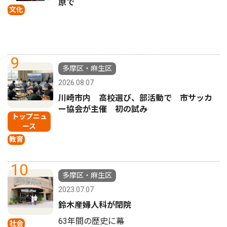
原で
文化
9
多摩区・麻生区
2026.08.07
川崎市内 高校選び、部活動で 市サッカ
ー協会が主催 初の試み
トップニュ
ース
教育
10
多摩区・麻生区
2023.07.07
鈴木産婦人科が閉院
63年間の歴史に幕
社会