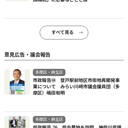
すべて見る
意見広告・議会報告
多摩区・麻生区
市政報告㊳ 登戸駅前地区市街地再開発事
業について みらい川崎市議会議員団（多
摩区）嶋田和明
多摩区・麻生区
県政報告 76 県内農地を訪問 神奈川県議