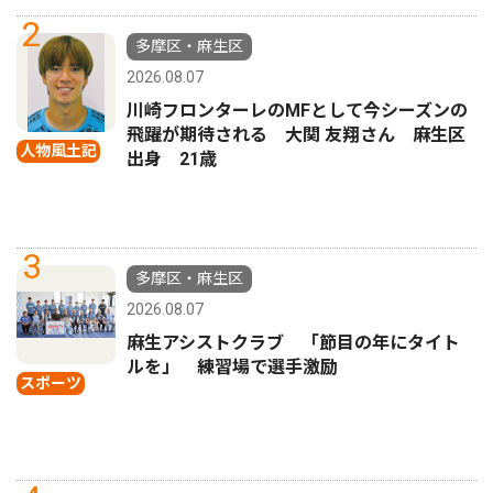
2
多摩区・麻生区
2026.08.07
川崎フロンターレのMFとして今シーズンの
飛躍が期待される 大関 友翔さん 麻生区
人物風土記
出身 21歳
3
多摩区・麻生区
2026.08.07
麻生アシストクラブ 「節目の年にタイト
ルを」 練習場で選手激励
スポーツ