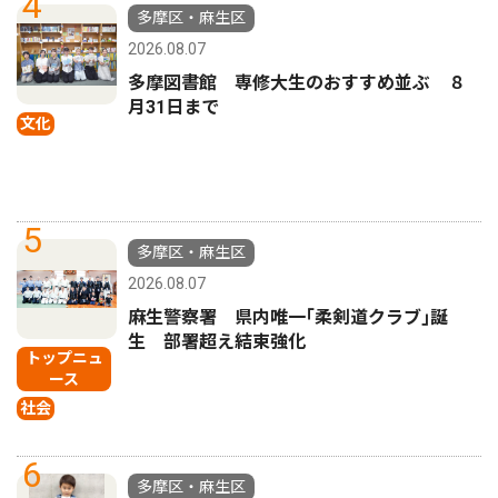
4
多摩区・麻生区
2026.08.07
多摩図書館 専修大生のおすすめ並ぶ ８
月31日まで
文化
5
多摩区・麻生区
2026.08.07
麻生警察署 県内唯一｢柔剣道クラブ｣誕
生 部署超え結束強化
トップニュ
ース
社会
6
多摩区・麻生区