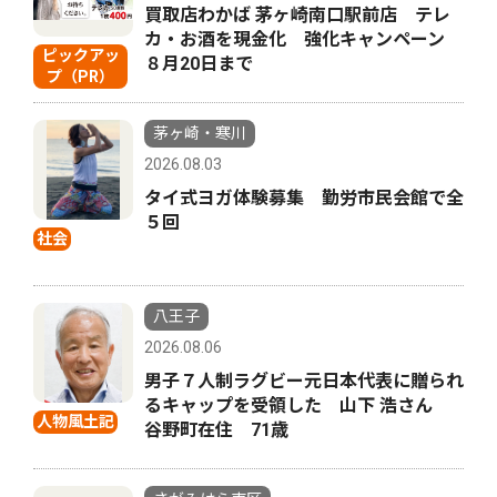
買取店わかば 茅ヶ崎南口駅前店 テレ
カ・お酒を現金化 強化キャンペーン
ピックアッ
８月20日まで
プ（PR）
茅ヶ崎・寒川
2026.08.03
タイ式ヨガ体験募集 勤労市民会館で全
５回
社会
八王子
2026.08.06
男子７人制ラグビー元日本代表に贈られ
るキャップを受領した 山下 浩さん
人物風土記
谷野町在住 71歳