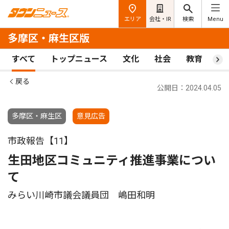
エリア
会社・IR
検索
Menu
多摩区・麻生区版
すべて
トップニュース
文化
社会
教育
ス
戻る
公開日：2024.04.05
多摩区・麻生区
意見広告
市政報告【11】
生田地区コミュニティ推進事業につい
て
みらい川崎市議会議員団 嶋田和明