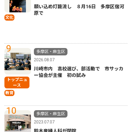
願い込め灯籠流し ８月16日 多摩区宿河
原で
文化
9
多摩区・麻生区
2026.08.07
川崎市内 高校選び、部活動で 市サッカ
ー協会が主催 初の試み
トップニュ
ース
教育
10
多摩区・麻生区
2023.07.07
鈴木産婦人科が閉院